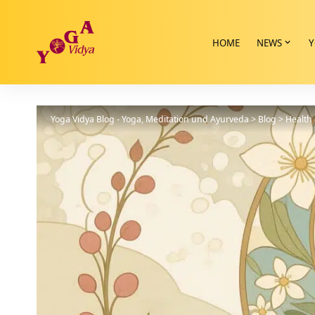
HOME
NEWS
Y
Yoga Vidya Blog - Yoga, Meditation und Ayurveda
>
Blog
>
Health