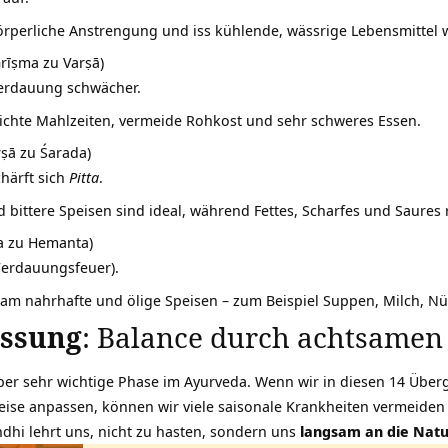
örperliche Anstrengung und iss kühlende, wässrige Lebensmittel
rīṣma zu Varṣā)
Verdauung schwächer.
eichte Mahlzeiten, vermeide Rohkost und sehr schweres Essen.
ṣā zu Śarada)
härft sich
Pitta
.
 bittere Speisen sind ideal, während Fettes, Scharfes und Saures 
a zu Hemanta)
Verdauungsfeuer).
am nahrhafte und ölige Speisen – zum Beispiel Suppen, Milch, N
ssung
: Balance durch achtsamen
 aber sehr wichtige Phase im Ayurveda. Wenn wir in diesen 14 Üb
weise anpassen, können wir viele saisonale Krankheiten vermeide
ndhi lehrt uns, nicht zu hasten, sondern uns
langsam an die Nat