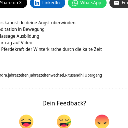
Share on X
LinkedIn
WhatsApp
Em
pps kannst du deine Angst überwinden
ditation in Bewegung
assage Ausbildung
ortrag auf Video
Pferdekraft der Winterkirsche durch die kalte Zeit
ndra
jahreszeiten
Jahreszeitenwechsel
Ritusandhi
Übergang
Dein Feedback?