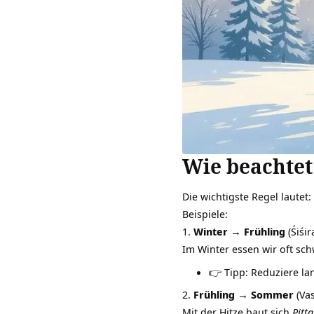
Wie beachtet
Die wichtigste Regel lautet
Beispiele:
Winter → Frühling
(Śiśir
Im Winter essen wir oft sch
👉 Tipp: Reduziere la
Frühling → Sommer
(Vas
Mit der Hitze baut sich
Pitt