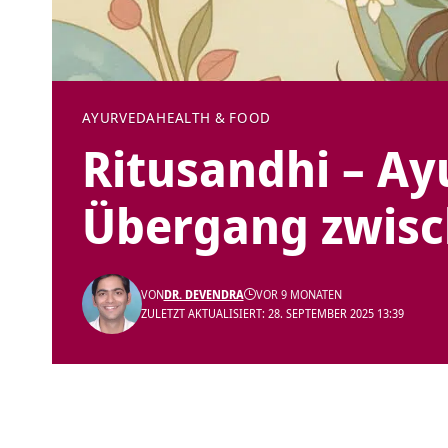
AYURVEDA
HEALTH & FOOD
Ritusandhi – Ay
Übergang zwisc
VON
DR. DEVENDRA
VOR 9 MONATEN
ZULETZT AKTUALISIERT: 28. SEPTEMBER 2025 13:39