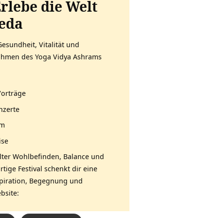
Erlebe die Welt
eda
Gesundheit, Vitalität und
ahmen des Yoga Vidya Ashrams
Vorträge
nzerte
mm
ise
Alter Wohlbefinden, Balance und
tige Festival schenkt dir eine
nspiration, Begegnung und
bsite: