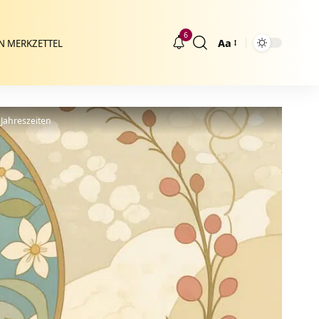
6
Aa
N MERKZETTEL
Größenänderung
Jahreszeiten