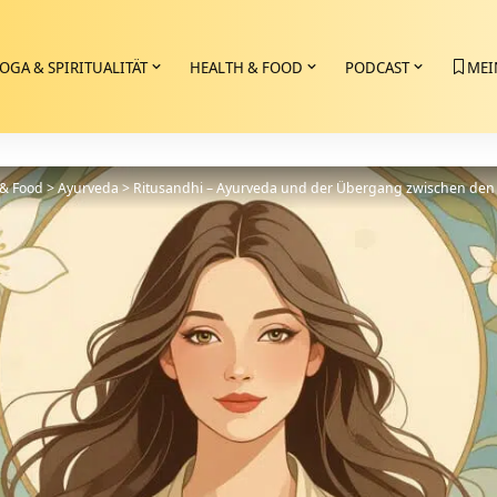
OGA & SPIRITUALITÄT
HEALTH & FOOD
PODCAST
MEI
 & Food
>
Ayurveda
>
Ritusandhi – Ayurveda und der Übergang zwischen den 