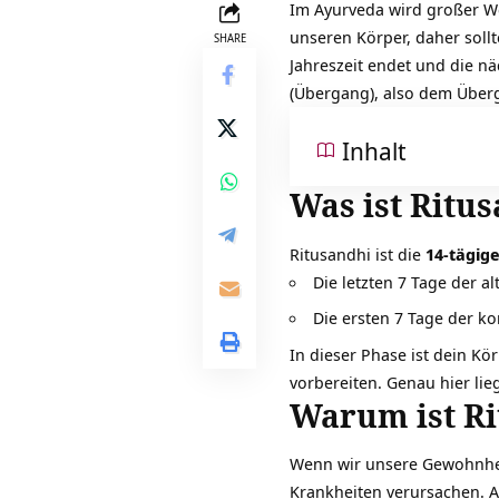
Im
Ayurveda
wird großer We
unseren Körper, daher soll
SHARE
Jahreszeit endet und die n
(Übergang), also dem Überg
Inhalt
Was ist Ritu
Ritusandhi ist die
14-tägig
Die letzten 7 Tage der al
Die ersten 7 Tage der k
In dieser Phase ist dein Kö
vorbereiten. Genau hier li
Warum ist Ri
Wenn wir unsere Gewohnhei
Krankheiten verursachen. A