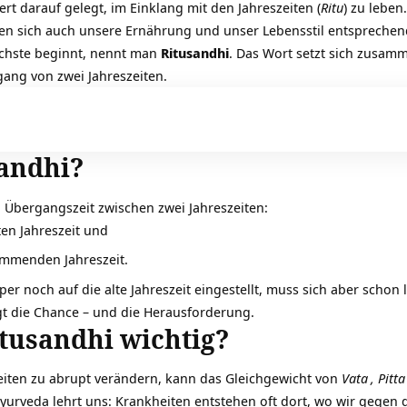
rt darauf gelegt, im Einklang mit den Jahreszeiten (
Ritu
) zu leben
ten sich auch unsere Ernährung und unser Lebensstil entsprechend 
ächste beginnt, nennt man
Ritusandhi
. Das Wort setzt sich zusa
ang von zwei Jahreszeiten.
sandhi?
e
Übergangszeit zwischen zwei Jahreszeiten:
ten Jahreszeit und
ommenden Jahreszeit.
rper noch auf die alte Jahreszeit eingestellt, muss sich aber sch
egt die Chance – und die Herausforderung.
tusandhi wichtig?
ten zu abrupt verändern, kann das Gleichgewicht von
Vata
,
Pitta
yurveda lehrt uns: Krankheiten entstehen oft dort, wo wir gegen