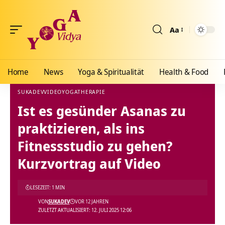
Aa
Größenänderun
Home
News
Yoga & Spiritualität
Health & Food
SUKADEV
VIDEO
YOGATHERAPIE
Ist es gesünder Asanas zu
Yoga Vidya Blog - Yoga, Meditation und Ayurveda
>
Blog
>
Videos
>
Video
>
Ist es ge
praktizieren, als ins
Fitnessstudio zu gehen?
Kurzvortrag auf Video
LESEZEIT: 1 MIN
VON
SUKADEV
VOR 12 JAHREN
ZULETZT AKTUALISIERT: 12. JULI 2025 12:06