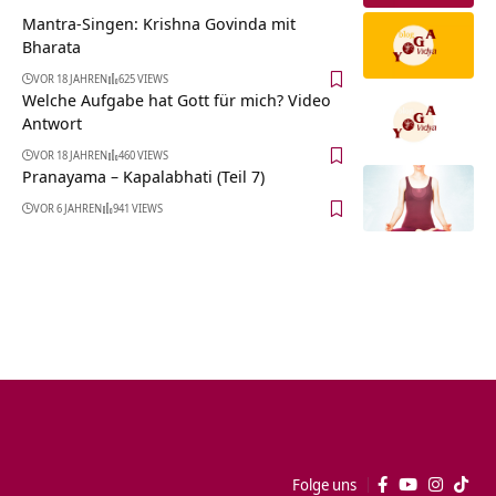
Mantra-Singen: Krishna Govinda mit
Bharata
VOR 18 JAHREN
625 VIEWS
Welche Aufgabe hat Gott für mich? Video
Antwort
VOR 18 JAHREN
460 VIEWS
Pranayama – Kapalabhati (Teil 7)
VOR 6 JAHREN
941 VIEWS
Folge uns