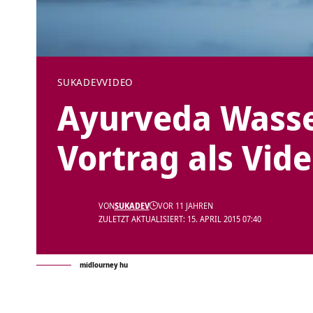
SUKADEV
VIDEO
Ayurveda Wasse
Vortrag als Vid
VON
SUKADEV
VOR 11 JAHREN
ZULETZT AKTUALISIERT: 15. APRIL 2015 07:40
midlourney hu