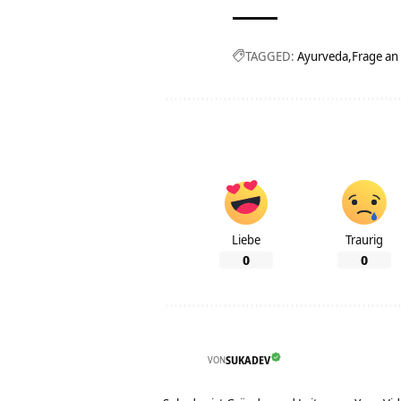
TAGGED:
Ayurveda
Frage an
Liebe
Traurig
0
0
VON
SUKADEV