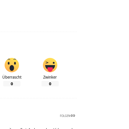
Überrascht
Zwinker
0
0
FOLGEN