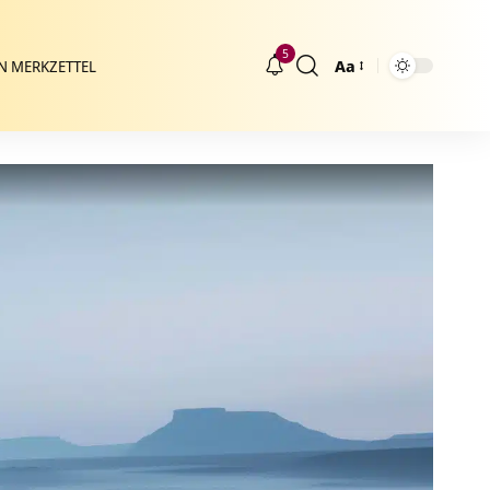
5
Aa
N MERKZETTEL
Größenänderung