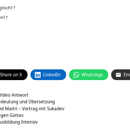
glisch?
?
en?
?
Share on X
LinkedIn
WhatsApp
Em
 Video Antwort
edeutung und Übersetzung
d Maitri – Vortrag mit Sukadev
egen Gottes
usbildung Intensiv