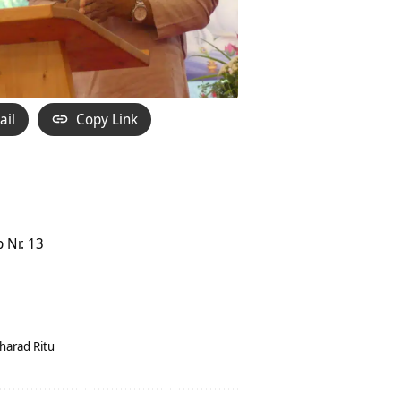
ail
Copy Link
 Nr. 13
harad Ritu