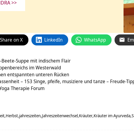
NDRA >>
Share on X
LinkedIn
WhatsApp
Em
-Beete-Suppe mit indischem Flair
eppenbereichs im Westerwald
nen entspannten unteren Rücken
ssenheit – 153 Singe, pfeife, musiziere und tanze – Freude-Tipp
 Yoga Therapie Forum
eit
Herbst
jahreszeiten
Jahreszeitenwechsel
Kräuter
Kräuter im Ayurveda
S