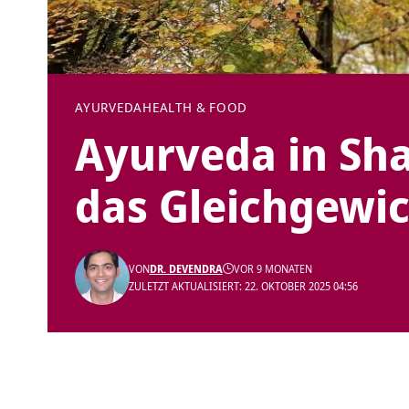
AYURVEDA
HEALTH & FOOD
Ayurveda in Sha
das Gleichgewic
VON
DR. DEVENDRA
VOR 9 MONATEN
ZULETZT AKTUALISIERT: 22. OKTOBER 2025 04:56