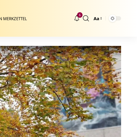
6
Aa
N MERKZETTEL
Größenänderung
er Jahreszeit