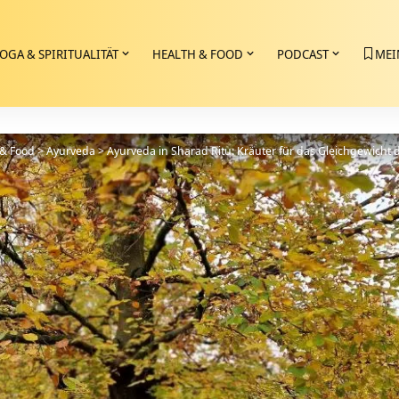
OGA & SPIRITUALITÄT
HEALTH & FOOD
PODCAST
MEI
 & Food
>
Ayurveda
>
Ayurveda in Sharad Ritu: Kräuter für das Gleichgewicht d