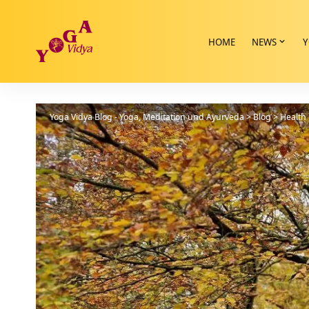
HOME
NEWS
Y
Yoga Vidya Blog - Yoga, Meditation und Ayurveda
>
Blog
>
Health