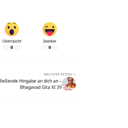
Überrascht
Zwinker
0
0
NÄCHSTER ARTIKEL
ließende Hingabe an dich an –
Bhagavad Gita XI 39