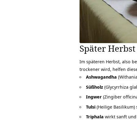
Später Herbst
Im späteren Herbst, also b
trockener wird, helfen diese
Ashwagandha
(Withania
Süßholz
(Glycyrrhiza gl
Ingwer
(Zingiber offici
Tulsi
(Heilige Basilikum)
Triphala
wirkt sanft und