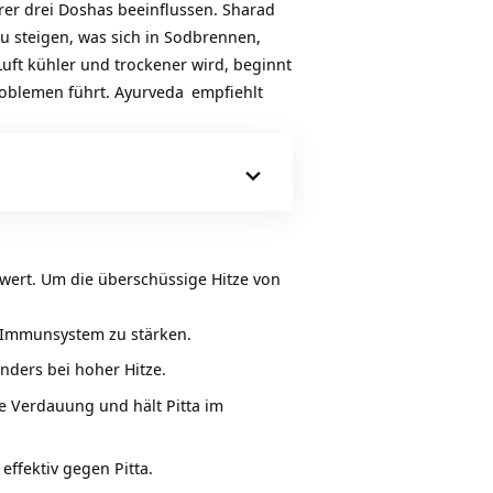
erer
drei Doshas
beeinflussen. Sharad
 zu steigen, was sich in Sodbrennen,
uft kühler und trockener wird, beginnt
roblemen führt.
Ayurveda
empfiehlt
swert. Um die überschüssige Hitze von
as Immunsystem zu stärken.
onders bei hoher Hitze.
ie Verdauung und hält Pitta im
ffektiv gegen Pitta.