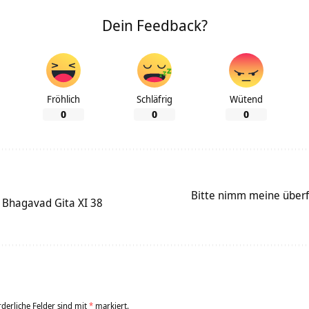
Dein Feedback?
Fröhlich
Schläfrig
Wütend
0
0
0
Bitte nimm meine überf
– Bhagavad Gita XI 38
rderliche Felder sind mit
*
markiert.