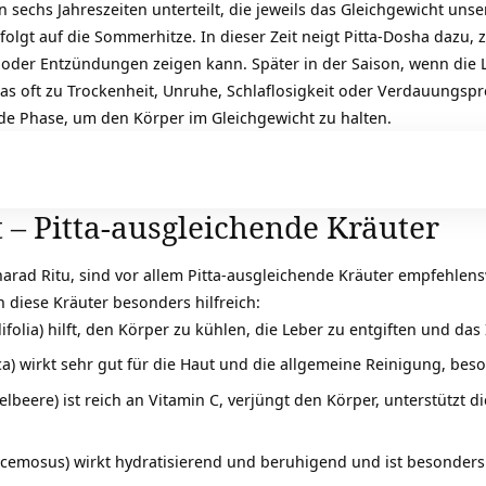
n sechs Jahreszeiten unterteilt, die jeweils das Gleichgewicht uns
, folgt auf die Sommerhitze. In dieser Zeit neigt Pitta-Dosha dazu,
 oder Entzündungen zeigen kann. Später in der Saison, wenn die L
s oft zu Trockenheit, Unruhe, Schlaflosigkeit oder Verdauungsp
ede Phase, um den Körper im Gleichgewicht zu halten.
 – Pitta-ausgleichende Kräuter
harad Ritu
, sind vor allem Pitta-ausgleichende Kräuter empfehlen
h diese Kräuter besonders hilfreich:
ifolia) hilft, den Körper zu kühlen, die Leber zu entgiften und d
ca) wirkt sehr gut für die Haut und die allgemeine Reinigung, bes
elbeere) ist reich an Vitamin C, verjüngt den Körper, unterstützt d
cemosus) wirkt hydratisierend und beruhigend und ist besonders e