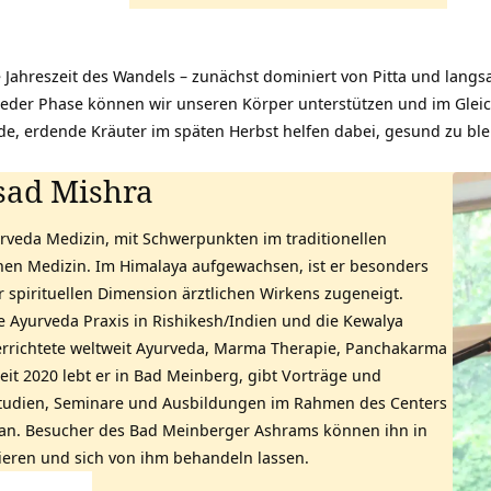
ne Jahreszeit des Wandels – zunächst dominiert von Pitta und langs
 jeder Phase können wir unseren Körper unterstützen und im Glei
, erdende Kräuter im späten Herbst helfen dabei, gesund zu ble
sad Mishra
rveda Medizin, mit Schwerpunkten im traditionellen
hen Medizin. Im Himalaya aufgewachsen, ist er besonders
 spirituellen Dimension ärztlichen Wirkens zugeneigt.
ne Ayurveda Praxis in Rishikesh/Indien und die Kewalya
terrichtete weltweit Ayurveda, Marma Therapie, Panchakarma
it 2020 lebt er in Bad Meinberg, gibt Vorträge und
 Studien, Seminare und Ausbildungen im Rahmen des Centers
gan. Besucher des Bad Meinberger Ashrams können ihn in
ieren und sich von ihm behandeln lassen.