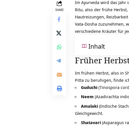
Im Ayurveda wird das Jahr i
Ritu, also der frühe Herbst
SHARE
Hautreizungen, Reizbarkeit
Vata-Dosha zuzunehmen, wa
verschiedene Kräuter für j
Inhalt
Früher Herbst
Im frühen Herbst, also in
S
Pitta zu beruhigen, finde ic
Guduchi
(Tinospora cord
Neem
(Azadirachta indi
Amalaki
(Indische Stach
Gleichgewicht.
Shatavari
(Asparagus ra