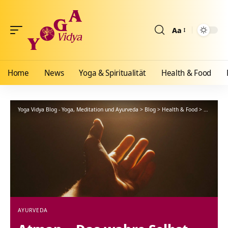
Aa
Größenänderun
Home
News
Yoga & Spiritualität
Health & Food
Yoga Vidya Blog - Yoga, Meditation und Ayurveda
>
Blog
>
Health & Food
>
Ayurveda
AYURVEDA