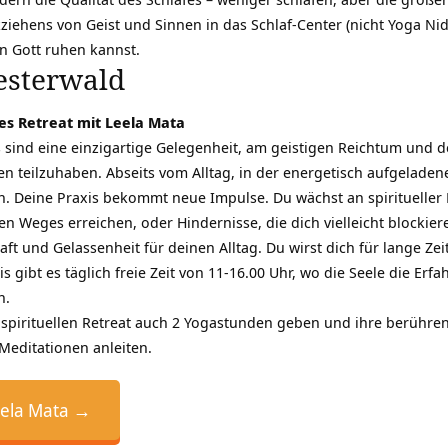
ziehens von Geist und Sinnen in das Schlaf-Center (nicht Yoga Ni
in Gott ruhen kannst.
esterwald
les Retreat mit Leela Mata
s sind eine einzigartige Gelegenheit, am geistigen Reichtum und der
n teilzuhaben. Abseits vom Alltag, in der energetisch aufgelade
t ein. Deine Praxis bekommt neue Impulse. Du wächst an spiritueller
len Weges erreichen, oder Hindernisse, die dich vielleicht blockie
ft und Gelassenheit für deinen Alltag. Du wirst dich für lange Ze
xis gibt es täglich freie Zeit von 11-16.00 Uhr, wo die Seele die 
n.
 spirituellen Retreat auch 2 Yogastunden geben und ihre berühr
Meditationen anleiten.
eela Mata →