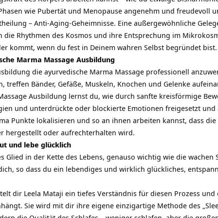
t Phasen wie Pubertät und Menopause angenehm und freudevoll u
theilung – Anti-Aging-Geheimnisse. Eine außergewöhnliche Gelege
n in die Rhythmen des Kosmos und ihre Entsprechung im Mikrokos
 der kommt, wenn du fest in Deinem wahren Selbst begründet bist.
sche Marma Massage Ausbildung
Ausbildung die ayurvedische Marma Massage professionell anzuw
, treffen Bänder, Gefäße, Muskeln, Knochen und Gelenke aufeina
Massage Ausbildung lernst du, wie durch sanfte kreisförmige B
gien und unterdrückte oder blockierte Emotionen freigesetzt und
rma Punkte lokalisieren und so an ihnen arbeiten kannst, dass di
 hergestellt oder aufrechterhalten wird.
ut und lebe glücklich
es Glied in der Kette des Lebens, genauso wichtig wie die wachen S
dich, so dass du ein lebendiges und wirklich glückliches, entspan
lt dir Leela Mataji ein tiefes Verständnis für diesen Prozess und 
ngt. Sie wird mit dir ihre eigene einzigartige Methode des „Sleep
dern die Qualität des Schlafes – weniger schlafen, aber die großen 