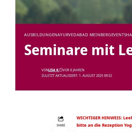
AUSBILDUNGEN
AYURVEDA
BAD MEINBERG
EVENTS
HA
Seminare mit L
VON
LISA K.
VOR 8 JAHREN
ZULETZT AKTUALISIERT: 1. AUGUST 2025 09:52
WICHTIGER HINWEIS: Leela 
bitte an die Rezeption Yo
SHARE