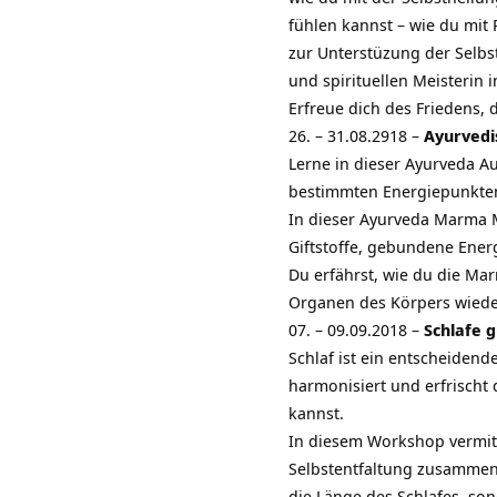
fühlen kannst – wie du mi
zur Unterstüzung der Selbs
und spirituellen Meisteri
Erfreue dich des Friedens,
26. – 31.08.2918 –
Ayurvedi
Lerne in dieser Ayurveda 
bestimmten Energiepunkten
In dieser Ayurveda Marma 
Giftstoffe, gebundene Ener
Du erfährst, wie du die Ma
Organen des Körpers wieder
07. – 09.09.2018 –
Schlafe g
Schlaf ist ein entscheidend
harmonisiert und erfrischt 
kannst.
In diesem Workshop vermitte
Selbstentfaltung zusammenhä
die Länge des Schlafes, son