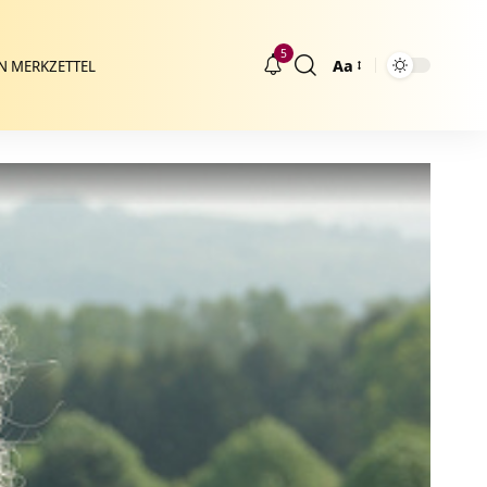
5
Aa
N MERKZETTEL
Größenänderung