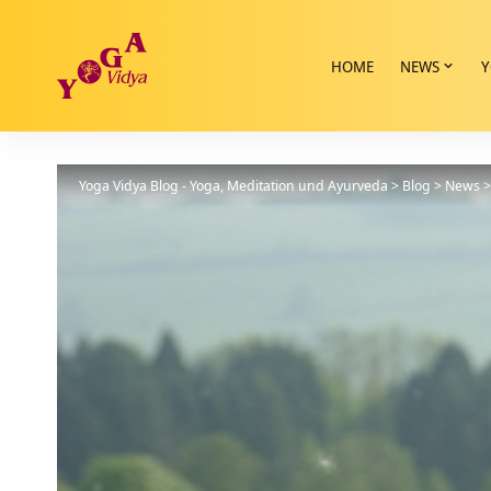
HOME
NEWS
Y
Yoga Vidya Blog - Yoga, Meditation und Ayurveda
>
Blog
>
News