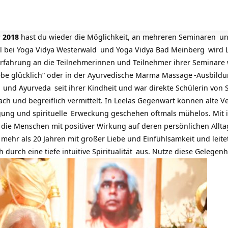
 2018
hast du wieder die Möglichkeit, an mehreren
Seminaren
un
l bei
Yoga Vidya Westerwald
und
Yoga Vidya Bad Meinberg
wird L
e Erfahrung an die Teilnehmerinnen und Teilnehmer ihrer Seminare
be glücklich“ oder in der
Ayurvedische Marma Massage
-Ausbildu
und
Ayurveda
seit ihrer Kindheit und war direkte Schülerin von
ach und begreiflich vermittelt. In Leelas Gegenwart können alte 
igung und
spirituelle
Erweckung geschehen oftmals mühelos. Mit 
sie die Menschen mit positiver Wirkung auf deren persönlichen Allta
t mehr als 20 Jahren mit großer Liebe und Einfühlsamkeit und leite
 durch eine tiefe intuitive
Spiritualität
aus. Nutze diese Gelegenhe