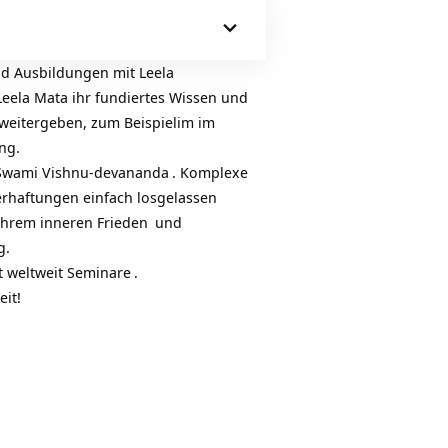
d Ausbildungen mit
Leela
eela Mata ihr fundiertes Wissen und
 weitergeben, zum Beispielim im
ng.
Swami Vishnu-devananda
. Komplexe
Verhaftungen einfach losgelassen
ihrem inneren
Frieden
und
g.
t weltweit
Seminare
.
it!