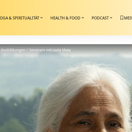
OGA & SPIRITUALITÄT
HEALTH & FOOD
PODCAST
MEI
>
Ausbildungen
>
Seminare mit Leela Mata