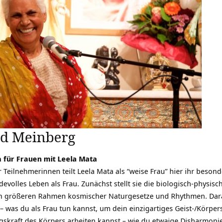
ad Meinberg
 für Frauen mit Leela Mata
 Teilnehmerinnen teilt Leela Mata als “weise Frau” hier ihr beso
devolles Leben als Frau. Zunächst stellt sie die biologisch-physisc
en größeren Rahmen kosmischer Naturgesetze und Rhythmen. Darau
– was du als Frau tun kannst, um dein einzigartiges Geist-/Körper
ngskraft des Körpers arbeiten kannst – wie du etwaige Disharmoni