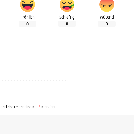
Fröhlich
Schläfrig
Wütend
0
0
0
rderliche Felder sind mit
*
markiert.