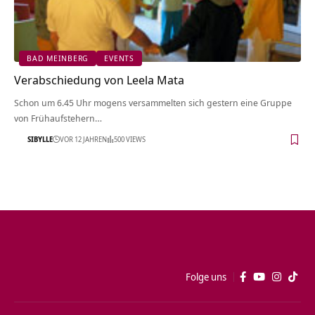
BAD MEINBERG
EVENTS
Verabschiedung von Leela Mata
Schon um 6.45 Uhr mogens versammelten sich gestern eine Gruppe
von Frühaufstehern…
SIBYLLE
VOR 12 JAHREN
500 VIEWS
Folge uns