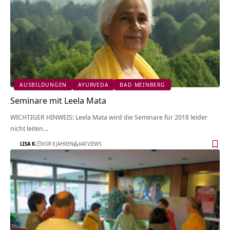
AUSBILDUNGEN
AYURVEDA
BAD MEINBERG
Seminare mit Leela Mata
WICHTIGER HINWEIS: Leela Mata wird die Seminare für 2018 leider
nicht leiten…
LISA K.
VOR 8 JAHREN
640 VIEWS