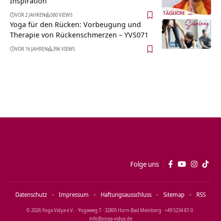
Inspiration
VOR 2 JAHREN
580 VIEWS
Yoga für den Rücken: Vorbeugung und
Therapie von Rückenschmerzen – YVS071
VOR 16 JAHREN
396 VIEWS
Folge uns
Datenschutz
Impressum
Haftungsausschluss
Sitemap
RSS
© 2026 Yoga Vidya e.V. · Yogaweg 7 · 32805 Horn‑Bad Meinberg · +49 5234 87‑0 ·
info@yoga‑vidya.de