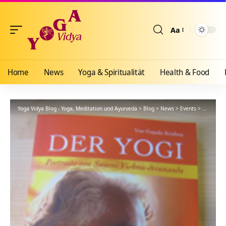
Aa
Größenänderun
Home
News
Yoga & Spiritualität
Health & Food
Yoga Vidya Blog - Yoga, Meditation und Ayurveda
>
Blog
>
News
>
Events
>
Alles Gu