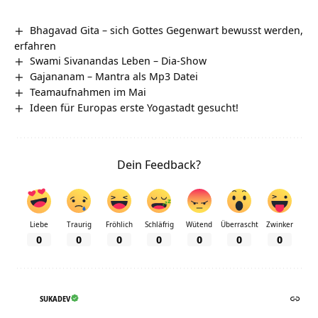
Bhagavad Gita – sich Gottes Gegenwart bewusst werden,
erfahren
Swami Sivanandas Leben – Dia-Show
Gajananam – Mantra als Mp3 Datei
Teamaufnahmen im Mai
Ideen für Europas erste Yogastadt gesucht!
Dein Feedback?
Liebe
Traurig
Fröhlich
Schläfrig
Wütend
Überrascht
Zwinker
0
0
0
0
0
0
0
SUKADEV