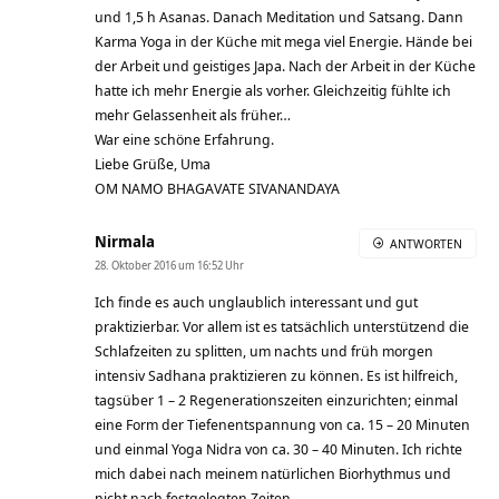
und 1,5 h Asanas. Danach Meditation und Satsang. Dann
Karma Yoga in der Küche mit mega viel Energie. Hände bei
der Arbeit und geistiges Japa. Nach der Arbeit in der Küche
hatte ich mehr Energie als vorher. Gleichzeitig fühlte ich
mehr Gelassenheit als früher…
War eine schöne Erfahrung.
Liebe Grüße, Uma
OM NAMO BHAGAVATE SIVANANDAYA
Nirmala
ANTWORTEN
28. Oktober 2016 um 16:52 Uhr
Ich finde es auch unglaublich interessant und gut
praktizierbar. Vor allem ist es tatsächlich unterstützend die
Schlafzeiten zu splitten, um nachts und früh morgen
intensiv Sadhana praktizieren zu können. Es ist hilfreich,
tagsüber 1 – 2 Regenerationszeiten einzurichten; einmal
eine Form der Tiefenentspannung von ca. 15 – 20 Minuten
und einmal Yoga Nidra von ca. 30 – 40 Minuten. Ich richte
mich dabei nach meinem natürlichen Biorhythmus und
nicht nach festgelegten Zeiten.