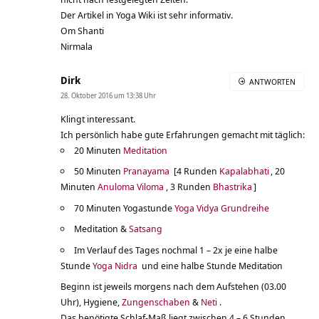
Der Artikel in Yoga Wiki ist sehr informativ.
Om Shanti
Nirmala
Dirk
ANTWORTEN
28. Oktober 2016 um 13:38 Uhr
Klingt interessant.
Ich persönlich habe gute Erfahrungen gemacht mit täglich:
20 Minuten
Meditation
50 Minuten
Pranayama
[4 Runden
Kapalabhati
, 20
Minuten
Anuloma Viloma
, 3 Runden
Bhastrika
]
70 Minuten Yogastunde
Yoga Vidya Grundreihe
Meditation &
Satsang
Im Verlauf des Tages nochmal 1 – 2x je eine halbe
Stunde
Yoga Nidra
und eine halbe Stunde Meditation
Beginn ist jeweils morgens nach dem Aufstehen (03.00
Uhr), Hygiene,
Zungenschaben
&
Neti
.
Das benötigte Schlaf-Maß liegt zwischen 4 – 6 Stunden.