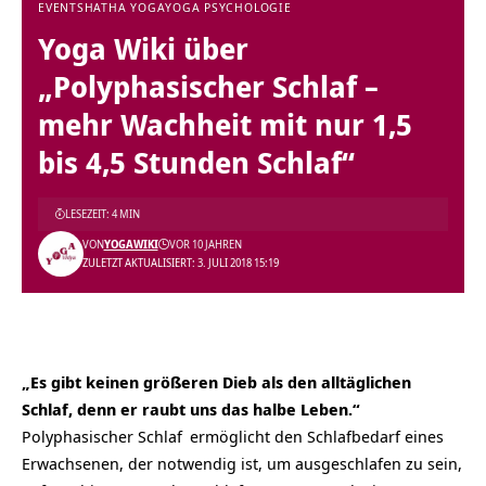
EVENTS
HATHA YOGA
YOGA PSYCHOLOGIE
Yoga Wiki über
„Polyphasischer Schlaf –
mehr Wachheit mit nur 1,5
bis 4,5 Stunden Schlaf“
LESEZEIT: 4 MIN
VON
YOGAWIKI
VOR 10 JAHREN
ZULETZT AKTUALISIERT: 3. JULI 2018 15:19
„Es gibt keinen größeren Dieb als den alltäglichen
Schlaf, denn er raubt uns das halbe Leben.“
Polyphasischer Schlaf
ermöglicht den Schlafbedarf eines
Erwachsenen, der notwendig ist, um ausgeschlafen zu sein,