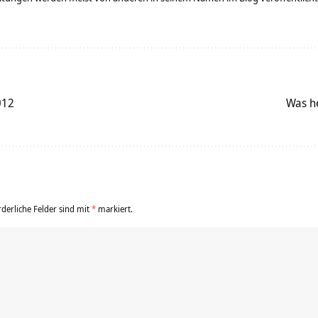
012
Was he
rderliche Felder sind mit
*
markiert.