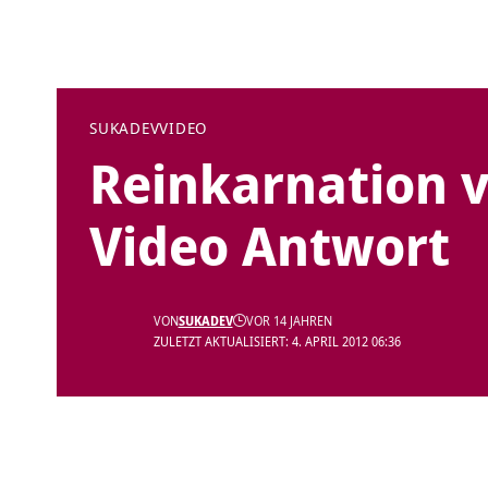
SUKADEV
VIDEO
Reinkarnation v
Video Antwort
VON
SUKADEV
VOR 14 JAHREN
ZULETZT AKTUALISIERT: 4. APRIL 2012 06:36