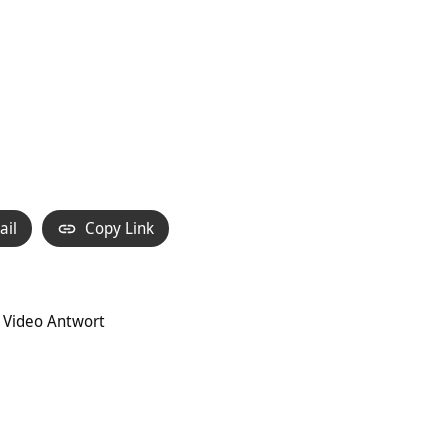
ail
Copy Link
? Video Antwort