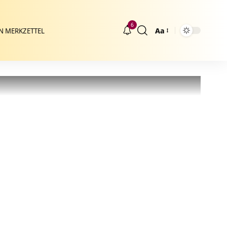
6
Aa
N MERKZETTEL
Größenänderung