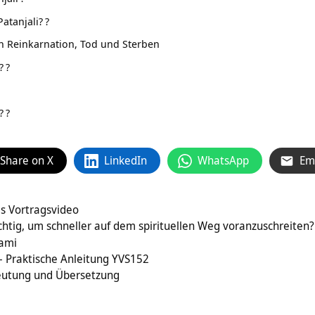
Patanjali?
?
 Reinkarnation, Tod und Sterben
?
?
?
?
Share on X
LinkedIn
WhatsApp
Em
s Vortragsvideo
chtig, um schneller auf dem spirituellen Weg voranzuschreiten
kami
 – Praktische Anleitung YVS152
eutung und Übersetzung