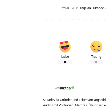
TAGGED:
Frage an Sukadev
Liebe
Traurig
0
0
VON
SUKADEV
Sukadev ist Gründer und Leiter von Yoga Vid
Audios mit Vorträgen, Mantras, Übungsanlei