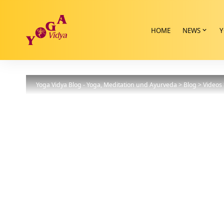
HOME
NEWS
Y
Yoga Vidya Blog - Yoga, Meditation und Ayurveda
>
Blog
>
Videos