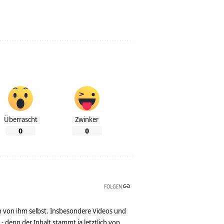
Überrascht
Zwinker
0
0
FOLGEN
n von ihm selbst. Insbesondere Videos und
denn der Inhalt stammt ja letztlich von