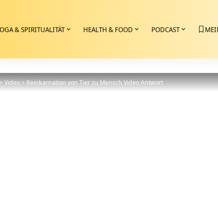
OGA & SPIRITUALITÄT
HEALTH & FOOD
PODCAST
MEI
>
Video
>
Reinkarnation von Tier zu Mensch Video Antwort