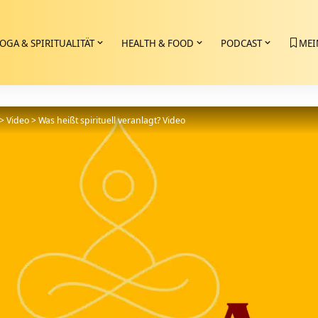
OGA & SPIRITUALITÄT
HEALTH & FOOD
PODCAST
MEI
>
Video
>
Was heißt spirituell veranlagt? Video