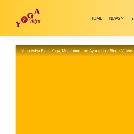
HOME
NEWS
Y
Yoga Vidya Blog - Yoga, Meditation und Ayurveda
>
Blog
>
Videos