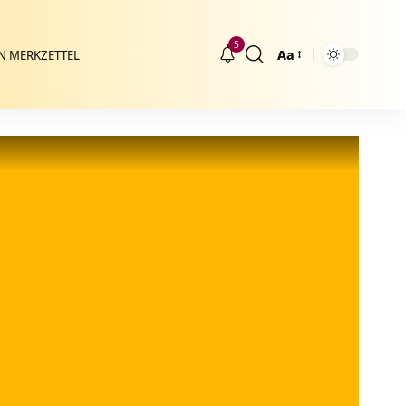
5
Aa
N MERKZETTEL
Größenänderung