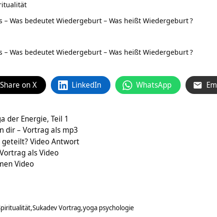
tualität
s – Was bedeutet Wiedergeburt – Was heißt Wiedergeburt
?
s – Was bedeutet Wiedergeburt – Was heißt Wiedergeburt
?
Share on X
LinkedIn
WhatsApp
Em
a der Energie, Teil 1
in dir – Vortrag als mp3
geteilt? Video Antwort
Vortrag als Video
men Video
piritualität
Sukadev Vortrag
yoga psychologie