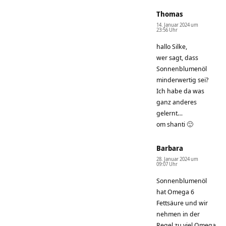
Thomas
14. Januar 2024 um
23:56 Uhr
hallo Silke,
wer sagt, dass
Sonnenblumenöl
minderwertig sei?
Ich habe da was
ganz anderes
gelernt…
om shanti 🙂
Barbara
28. Januar 2024 um
09:07 Uhr
Sonnenblumenöl
hat Omega 6
Fettsäure und wir
nehmen in der
Regel zu viel Omega