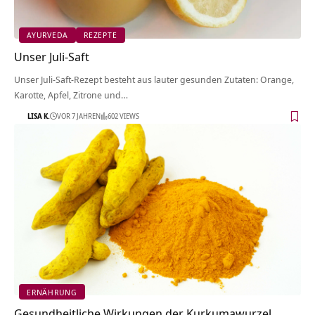
AYURVEDA
REZEPTE
Unser Juli-Saft
Unser Juli-Saft-Rezept besteht aus lauter gesunden Zutaten: Orange,
Karotte, Apfel, Zitrone und…
LISA K.
VOR 7 JAHREN
602 VIEWS
ERNÄHRUNG
Gesundheitliche Wirkungen der Kurkumawurzel