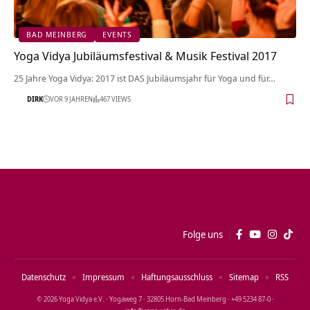
BAD MEINBERG
EVENTS
Yoga Vidya Jubiläumsfestival & Musik Festival 2017
25 Jahre Yoga Vidya: 2017 ist DAS Jubiläumsjahr für Yoga und für…
DIRK
VOR 9 JAHREN
467 VIEWS
Folge uns
Datenschutz
Impressum
Haftungsausschluss
Sitemap
RSS
© 2026 Yoga Vidya e.V. · Yogaweg 7 · 32805 Horn‑Bad Meinberg · +49 5234 87‑0 ·