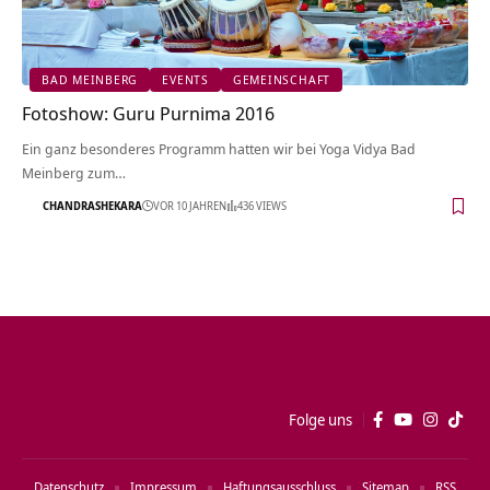
BAD MEINBERG
EVENTS
GEMEINSCHAFT
Fotoshow: Guru Purnima 2016
Ein ganz besonderes Programm hatten wir bei Yoga Vidya Bad
Meinberg zum…
CHANDRASHEKARA
VOR 10 JAHREN
436 VIEWS
Folge uns
Datenschutz
Impressum
Haftungsausschluss
Sitemap
RSS