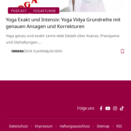
PODCAST
YOGASTUNDE
Yoga Exakt und Intensiv: Yoga Vidya Grundreihe mit
genauen Ansagen und Korrekturen
Yoga genau und exakt: Lerne viele Details über Asanas, Pranayama
und Sitzhaltungen.…
OMKARA
VOR 10 JAHREN
556 VIEWS
Folge uns
Datenschutz
Impressum
Haftungsausschluss
Sitemap
RSS