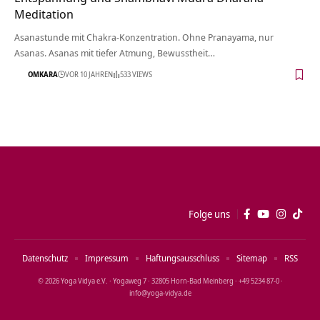
Meditation
Asanastunde mit Chakra-Konzentration. Ohne Pranayama, nur
Asanas. Asanas mit tiefer Atmung, Bewusstheit…
OMKARA
VOR 10 JAHREN
533 VIEWS
Folge uns
Datenschutz
Impressum
Haftungsausschluss
Sitemap
RSS
© 2026 Yoga Vidya e.V. · Yogaweg 7 · 32805 Horn‑Bad Meinberg · +49 5234 87‑0 ·
info@yoga‑vidya.de