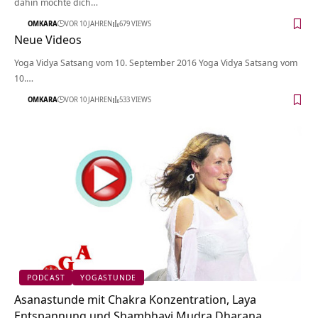
dahin möchte dich…
OMKARA
VOR 10 JAHREN
679 VIEWS
Neue Videos
Yoga Vidya Satsang vom 10. September 2016 Yoga Vidya Satsang vom
10.…
OMKARA
VOR 10 JAHREN
533 VIEWS
PODCAST
YOGASTUNDE
Asanastunde mit Chakra Konzentration, Laya
Entspannung und Shambhavi Mudra Dharana