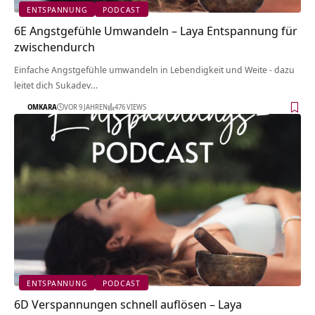
ENTSPANNUNG
PODCAST
6E Angstgefühle Umwandeln – Laya Entspannung für
zwischendurch
Einfache Angstgefühle umwandeln in Lebendigkeit und Weite - dazu
leitet dich Sukadev…
OMKARA
VOR 9 JAHREN
476 VIEWS
ENTSPANNUNG
PODCAST
6D Verspannungen schnell auflösen – Laya