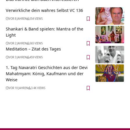
Verwirkliche dein wahres Selbst VC 136
VOR 8 JAHREN
554 VIEWS
Shankari & Band spielen: Mantra of the
Light
VOR 2 JAHREN
565 VIEWS
Meditation – Zitat des Tages
VOR 3 JAHREN
459 VIEWS
1. Tag Navaratri Geschichten aus der Devi
Mahatmyam: König, Kaufmann und der
Weise
VOR 10 JAHREN
3.4K VIEWS