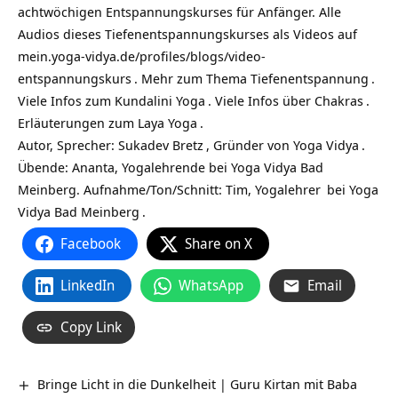
achtwöchigen
Entspannungskurses für Anfänger
. Alle
Audios dieses Tiefenentspannungskurses als Videos auf
mein.yoga-vidya.de/profiles/blogs/video-
entspannungskurs
. Mehr zum Thema
Tiefenentspannung
.
Viele Infos zum
Kundalini Yoga
. Viele Infos über
Chakras
.
Erläuterungen zum
Laya Yoga
.
Autor, Sprecher:
Sukadev Bretz
, Gründer von
Yoga Vidya
.
Übende: Ananta, Yogalehrende bei Yoga Vidya Bad
Meinberg. Aufnahme/Ton/Schnitt: Tim,
Yogalehrer
bei
Yoga
Vidya Bad Meinberg
.
Facebook
Share on X
LinkedIn
WhatsApp
Email
Copy Link
Bringe Licht in die Dunkelheit | Guru Kirtan mit Baba