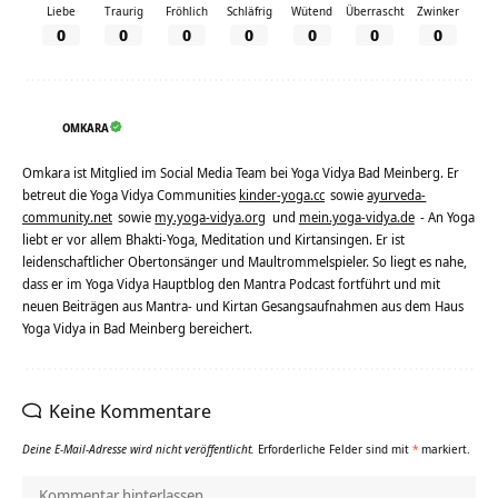
Liebe
Traurig
Fröhlich
Schläfrig
Wütend
Überrascht
Zwinker
0
0
0
0
0
0
0
OMKARA
Omkara ist Mitglied im Social Media Team bei Yoga Vidya Bad Meinberg. Er
betreut die Yoga Vidya Communities
kinder-yoga.cc
sowie
ayurveda-
community.net
sowie
my.yoga-vidya.org
und
mein.yoga-vidya.de
- An Yoga
liebt er vor allem Bhakti-Yoga, Meditation und Kirtansingen. Er ist
leidenschaftlicher Obertonsänger und Maultrommelspieler. So liegt es nahe,
dass er im Yoga Vidya Hauptblog den Mantra Podcast fortführt und mit
neuen Beiträgen aus Mantra- und Kirtan Gesangsaufnahmen aus dem Haus
Yoga Vidya in Bad Meinberg bereichert.
Keine Kommentare
Deine E-Mail-Adresse wird nicht veröffentlicht.
Erforderliche Felder sind mit
*
markiert.