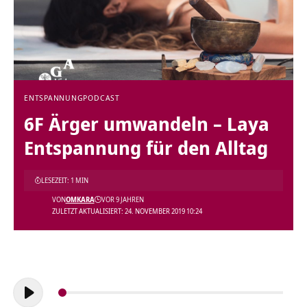
ENTSPANNUNG
PODCAST
6F Ärger umwandeln – Laya
Entspannung für den Alltag
LESEZEIT: 1 MIN
VON
OMKARA
VOR 9 JAHREN
ZULETZT AKTUALISIERT: 24. NOVEMBER 2019 10:24
Audio-
Player