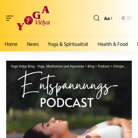
Aa
Größenänderun
Home
News
Yoga & Spiritualität
Health & Food
Yoga Vidya Blog - Yoga, Meditation und Ayurveda
>
Blog
>
Podcast
>
Entspannung
>