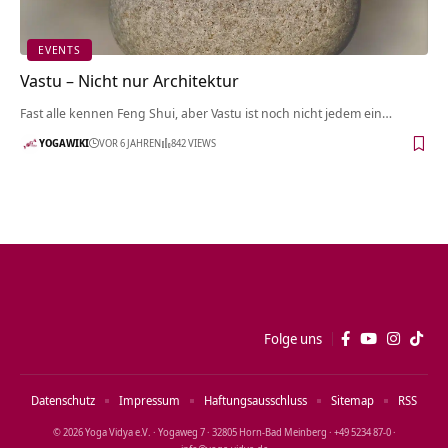
EVENTS
Vastu – Nicht nur Architektur
Fast alle kennen Feng Shui, aber Vastu ist noch nicht jedem ein…
YOGAWIKI
VOR 6 JAHREN
842 VIEWS
Folge uns
Datenschutz
Impressum
Haftungsausschluss
Sitemap
RSS
© 2026 Yoga Vidya e.V. · Yogaweg 7 · 32805 Horn‑Bad Meinberg · +49 5234 87‑0 ·