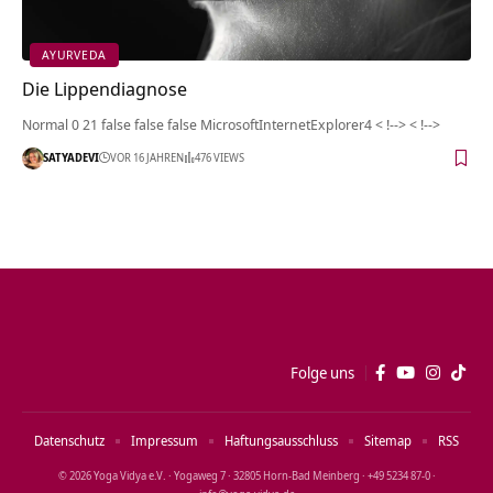
AYURVEDA
Die Lippendiagnose
Normal 0 21 false false false MicrosoftInternetExplorer4 < !--> < !-->
SATYADEVI
VOR 16 JAHREN
476 VIEWS
Folge uns
Datenschutz
Impressum
Haftungsausschluss
Sitemap
RSS
© 2026 Yoga Vidya e.V. · Yogaweg 7 · 32805 Horn‑Bad Meinberg · +49 5234 87‑0 ·