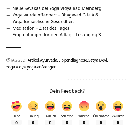
Neue Sevakas bei Yoga Vidya Bad Meinberg
Yoga wurde offenbart – Bhagavad Gita X 6
Yoga für seelische Gesundheit
Meditation – Zitat des Tages
Empfehlungen für den Alltag – Lesung mp3
TAGGED:
Artikel
Ayurveda
Lippendiagnose
Satya Devi
Yoga Vidya
yoga-anfaenger
Dein Feedback?
Liebe
Traurig
Fröhlich
Schläfrig
Wütend
Überrascht
Zwinker
0
0
0
0
0
0
0