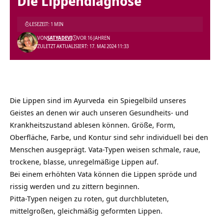
Die Lippendiagnose
LESEZEIT: 1 MIN
VON
SATYADEVI
VOR 16 JAHREN
ZULETZT AKTUALISIERT: 17. MAI 2024 11:33
Die Lippen sind im
Ayurveda
ein Spiegelbild unseres
Geistes an denen wir auch unseren Gesundheits- und
Krankheitszustand ablesen können. Größe, Form,
Oberfläche, Farbe, und Kontur sind sehr individuell bei den
Menschen ausgeprägt. Vata-Typen weisen schmale, raue,
trockene, blasse, unregelmäßige Lippen auf.
Bei einem erhöhten Vata können die Lippen spröde und
rissig werden und zu zittern beginnen.
Pitta-Typen neigen zu roten, gut durchbluteten,
mittelgroßen, gleichmäßig geformten Lippen.