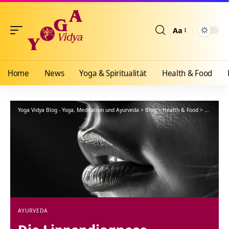
Aa
Größenänderun
Home
News
Yoga & Spiritualität
Health & Food
Yoga Vidya Blog - Yoga, Meditation und Ayurveda
>
Blog
>
Health & Food
>
Ayurveda
AYURVEDA