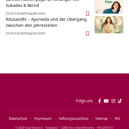
Sukadev & Bernd
VOR 4 MONATEN
488 VIEWS
Ritusandhi – Ayurveda und der Übergang
zwischen den Jahreszeiten
VOR 9 MONATEN
950 VIEWS
Folge uns
Datenschutz
Impressum
Haftungsausschluss
Sitemap
RSS
© 2026 Yoga Vidya e.V. · Yogaweg 7 · 32805 Horn‑Bad Meinberg · +49 5234 87‑0 ·