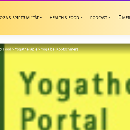
OGA & SPIRITUALITÄT
HEALTH & FOOD
PODCAST
MEI
 & Food
>
Yogatherapie
>
Yoga bei Kopfschmerz