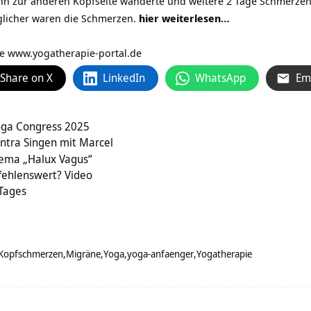
n zur anderen Kopfseite wanderte und weitere 2 Tage Schmerzen 
glicher waren die Schmerzen.
hier weiterlesen…
ie www.yogatherapie-portal.de
Share on X
LinkedIn
WhatsApp
Em
oga Congress 2025
ntra Singen mit Marcel
hema „Halux Vagus“
ehlenswert? Video
 Tages
Kopfschmerzen
Migräne
Yoga
yoga-anfaenger
Yogatherapie