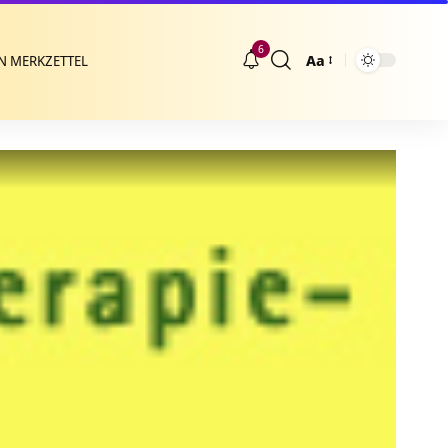
6
Aa
N MERKZETTEL
Größenänderung