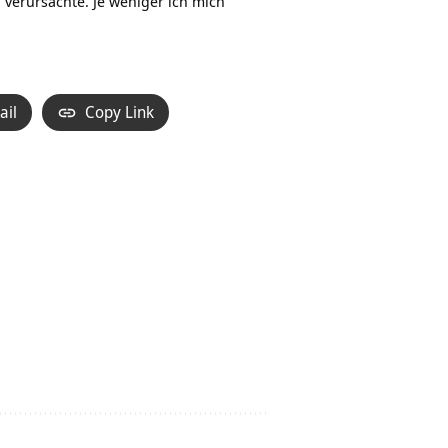
verursachte. Je weniger ich mich
ail
Copy Link