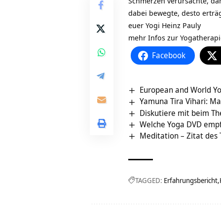
Schmerzen verursachte, dan
dabei bewegte, desto erträ
euer Yogi Heinz Pauly
mehr Infos zur Yogatherap
Facebook
European and World Y
Yamuna Tira Vihari: Ma
Diskutiere mit beim T
Welche Yoga DVD empf
Meditation – Zitat des
TAGGED:
Erfahrungsbericht