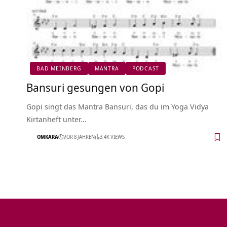
BAD MEINBERG
MANTRA
PODCAST
Bansuri gesungen von Gopi
Gopi singt das Mantra Bansuri, das du im Yoga Vidya
Kirtanheft unter…
OMKARA
VOR 8 JAHREN
3.4K VIEWS