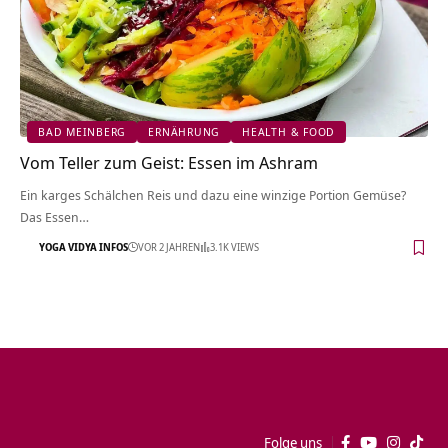
BAD MEINBERG
ERNÄHRUNG
HEALTH & FOOD
Vom Teller zum Geist: Essen im Ashram
Ein karges Schälchen Reis und dazu eine winzige Portion Gemüse?
Das Essen…
YOGA VIDYA INFOS
VOR 2 JAHREN
3.1K VIEWS
Folge uns