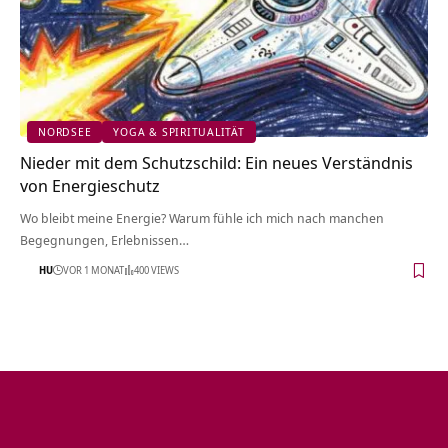
NORDSEE
YOGA & SPIRITUALITÄT
Nieder mit dem Schutzschild: Ein neues Verständnis
von Energieschutz
Wo bleibt meine Energie? Warum fühle ich mich nach manchen
Begegnungen, Erlebnissen…
HU
VOR 1 MONAT
400 VIEWS