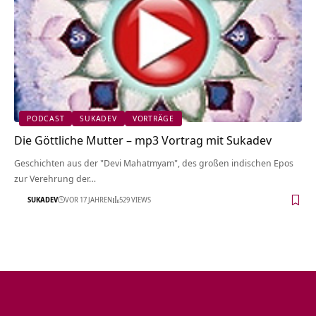
PODCAST
SUKADEV
VORTRÄGE
Die Göttliche Mutter – mp3 Vortrag mit Sukadev
Geschichten aus der "Devi Mahatmyam", des großen indischen Epos
zur Verehrung der…
SUKADEV
VOR 17 JAHREN
529 VIEWS