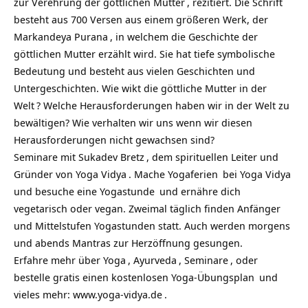
zur Verehrung der
göttlichen Mutter
, rezitiert. Die Schrift
besteht aus 700 Versen aus einem größeren Werk, der
Markandeya Purana
, in welchem die Geschichte der
göttlichen Mutter erzählt wird. Sie hat tiefe symbolische
Bedeutung und besteht aus vielen Geschichten und
Untergeschichten. Wie wikt die göttliche Mutter in der
Welt
? Welche Herausforderungen haben wir in der Welt zu
bewältigen? Wie verhalten wir uns wenn wir diesen
Herausforderungen nicht gewachsen sind?
Seminare mit Sukadev Bretz
, dem spirituellen Leiter und
Gründer von
Yoga Vidya
. Mache
Yogaferien
bei Yoga Vidya
und besuche eine
Yogastunde
und ernähre dich
vegetarisch oder vegan. Zweimal täglich finden Anfänger
und Mittelstufen Yogastunden statt. Auch werden morgens
und abends Mantras zur Herzöffnung gesungen.
Erfahre mehr über
Yoga
,
Ayurveda
,
Seminare
, oder
bestelle gratis einen
kostenlosen Yoga-Übungsplan
und
vieles mehr:
www.yoga-vidya.de
.