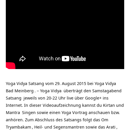
Yoga Vidya Satsang vom 29. August 2015 bei
Yoga Vidya
Bad Meinberg
. –
Yoga Vidya
überträgt den Samstagabend
Satsang
jeweils von 20-22 Uhr live über Google+ ins
Internet. In dieser Videoaufzeichnung kannst du Kirtan und
Mantra
Singen sowie einen Yoga Vortrag anschauen bzw.
anhören. Zum Abschluss des Satsangs folgt das
Om
Tryambakam
, Heil- und Segensmantren sowie das
Arati
,