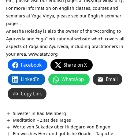
etc., please visit our english pages at
my.yoga-vidya.org
.
For more information on english classes, courses and
seminars at Yoga Vidya, please see our
English seminar
pages
.
Aneesha Holaday is also the owner of the “According to
Ayurveda and Yoga” educational website which covers all
aspects of Yoga and Ayurveda, including practitioners in
your area. www.atatv.org
Facebook
Share on X
LinkedIn
WhatsApp
Email
Copy Link
Silvester in Bad Meinberg
Meditation – Zitat des Tages
Worte von Sukadev über Hildegard von Bingen
Ein weiches Herz und göttliche Gnade – Tägliche