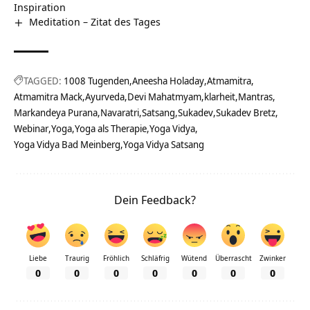
Inspiration
Meditation – Zitat des Tages
TAGGED:
1008 Tugenden
Aneesha Holaday
Atmamitra
Atmamitra Mack
Ayurveda
Devi Mahatmyam
klarheit
Mantras
Markandeya Purana
Navaratri
Satsang
Sukadev
Sukadev Bretz
Webinar
Yoga
Yoga als Therapie
Yoga Vidya
Yoga Vidya Bad Meinberg
Yoga Vidya Satsang
Dein Feedback?
Liebe
Traurig
Fröhlich
Schläfrig
Wütend
Überrascht
Zwinker
0
0
0
0
0
0
0