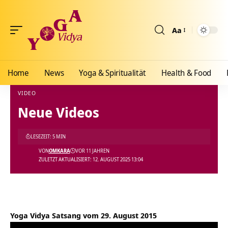
Aa
Größenänderun
Home
News
Yoga & Spiritualität
Health & Food
VIDEO
Neue Videos
Yoga Vidya Blog - Yoga, Meditation und Ayurveda
>
Blog
>
Videos
>
Video
>
Neue Vid
LESEZEIT: 5 MIN
VON
OMKARA
VOR 11 JAHREN
ZULETZT AKTUALISIERT: 12. AUGUST 2025 13:04
Yoga Vidya Satsang vom 29. August 2015