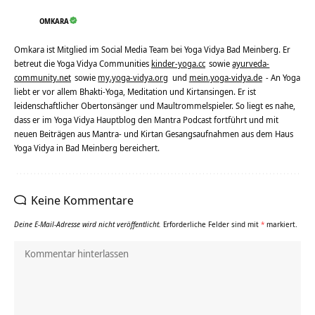
OMKARA
Omkara ist Mitglied im Social Media Team bei Yoga Vidya Bad Meinberg. Er
betreut die Yoga Vidya Communities
kinder-yoga.cc
sowie
ayurveda-
community.net
sowie
my.yoga-vidya.org
und
mein.yoga-vidya.de
- An Yoga
liebt er vor allem Bhakti-Yoga, Meditation und Kirtansingen. Er ist
leidenschaftlicher Obertonsänger und Maultrommelspieler. So liegt es nahe,
dass er im Yoga Vidya Hauptblog den Mantra Podcast fortführt und mit
neuen Beiträgen aus Mantra- und Kirtan Gesangsaufnahmen aus dem Haus
Yoga Vidya in Bad Meinberg bereichert.
Keine Kommentare
Deine E-Mail-Adresse wird nicht veröffentlicht.
Erforderliche Felder sind mit
*
markiert.