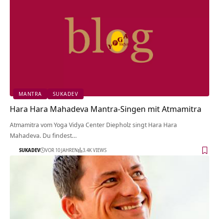
MANTRA
SUKADEV
Hara Hara Mahadeva Mantra-Singen mit Atmamitra
Atmamitra vom Yoga Vidya Center Diepholz singt Hara Hara
Mahadeva. Du findest…
SUKADEV
VOR 10 JAHREN
3.4K VIEWS