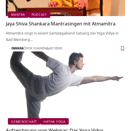
MANTRA
PODCAST
Jaya Shiva Shankara Mantrasingen mit Atmamitra
Atmamitra singt in einem Samstagabend Satsang bei Yoga Vidya in
Bad Meinberg…
OMKARA
VOR 10 JAHREN
607 VIEWS
GEMEINSCHAFT
HATHA YOGA
Aufzeichnung vom Webinar: Das Yoga Vidya