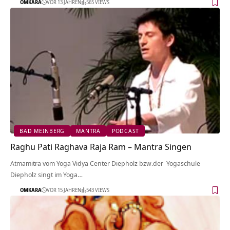
OMKARA
VOR 13 JAHREN
565 VIEWS
BAD MEINBERG
MANTRA
PODCAST
Raghu Pati Raghava Raja Ram – Mantra Singen
Atmamitra vom Yoga Vidya Center Diepholz bzw.der Yogaschule
Diepholz singt im Yoga…
OMKARA
VOR 15 JAHREN
543 VIEWS