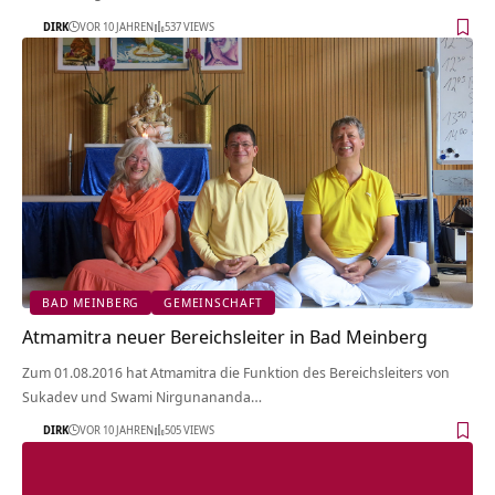
DIRK
VOR 10 JAHREN
537 VIEWS
BAD MEINBERG
GEMEINSCHAFT
Atmamitra neuer Bereichsleiter in Bad Meinberg
Zum 01.08.2016 hat Atmamitra die Funktion des Bereichsleiters von
Sukadev und Swami Nirgunananda…
DIRK
VOR 10 JAHREN
505 VIEWS