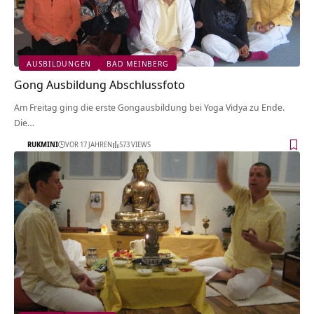
AUSBILDUNGEN
BAD MEINBERG
Gong Ausbildung Abschlussfoto
Am Freitag ging die erste Gongausbildung bei Yoga Vidya zu Ende.
Die…
RUKMINI
VOR 17 JAHREN
573 VIEWS