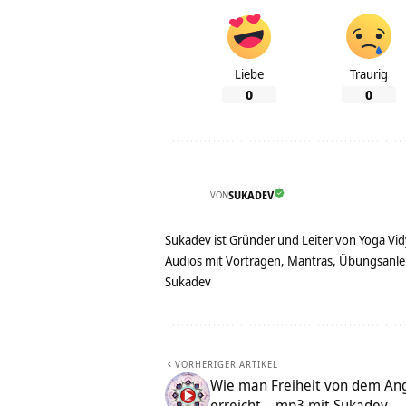
Liebe
Traurig
0
0
VON
SUKADEV
Sukadev ist Gründer und Leiter von Yoga Vid
Audios mit Vorträgen, Mantras, Übungsanlei
Sukadev
VORHERIGER ARTIKEL
Wie man Freiheit von dem Ang
erreicht – mp3 mit Sukadev