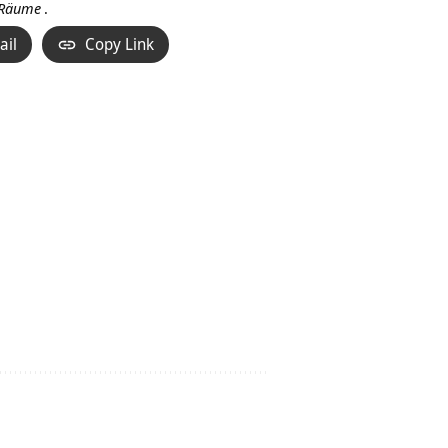
n Räume
.
ail
Copy Link