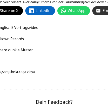
ch vergrößert.
Hier einige Photos von der Einweihungsfeier der neue
Share on X
LinkedIn
WhatsApp
Em
nglisch? Vortragsvideo
gitown Records
nsere dunkle Mutter
z
Sara
Sheila
Yoga Vidya
Dein Feedback?