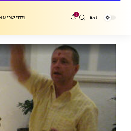
5
Aa
N MERKZETTEL
Größenänderung