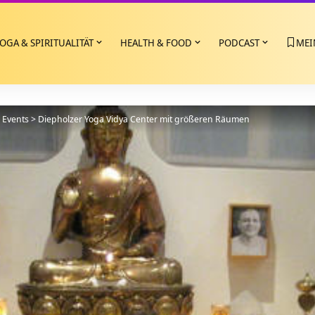
OGA & SPIRITUALITÄT
HEALTH & FOOD
PODCAST
MEI
>
Events
>
Diepholzer Yoga Vidya Center mit größeren Räumen