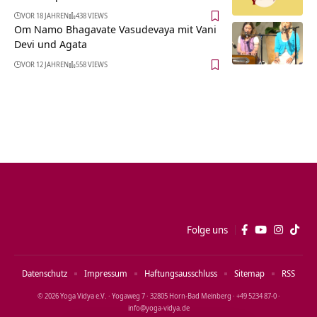
VOR 18 JAHREN
438 VIEWS
Om Namo Bhagavate Vasudevaya mit Vani
Devi und Agata
VOR 12 JAHREN
558 VIEWS
Folge uns
Datenschutz
Impressum
Haftungsausschluss
Sitemap
RSS
© 2026 Yoga Vidya e.V. · Yogaweg 7 · 32805 Horn‑Bad Meinberg · +49 5234 87‑0 ·
info@yoga‑vidya.de