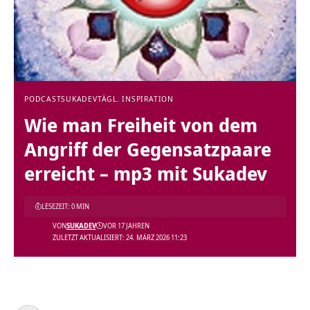
PODCAST
SUKADEV
TÄGL. INSPIRATION
Wie man Freiheit von dem
Angriff der Gegensatzpaare
erreicht – mp3 mit Sukadev
LESEZEIT: 0 MIN
VON
SUKADEV
VOR 17 JAHREN
ZULETZT AKTUALISIERT: 24. MÄRZ 2026 11:23