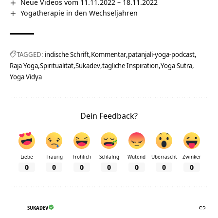
Neue Videos vom 11.11.2022 – 18.11.2022
Yogatherapie in den Wechseljahren
TAGGED:
indische Schrift
Kommentar
patanjali-yoga-podcast
Raja Yoga
Spiritualität
Sukadev
tägliche Inspiration
Yoga Sutra
Yoga Vidya
Dein Feedback?
Liebe
Traurig
Fröhlich
Schläfrig
Wütend
Überrascht
Zwinker
0
0
0
0
0
0
0
SUKADEV