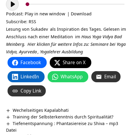
Audio-
Player
Podcast:
Play in new window
|
Download
Subscribe:
RSS
Lesung von
Sukadev
als Inspiration des Tages. Gelesen im
Anschluss nach einer
Meditation
im
Haus Yoga Vidya Bad
Meinberg.
Hier klicken für weitere Infos zu: Seminare bei
Yoga
Vidya,
Ayurveda
,
Yogalehrer Ausbildung
Facebook
Share on X
LinkedIn
WhatsApp
Email
Copy Link
Wechelseitiges Kapalabhati
Training der Selbsterkenntnis durch Spiritualität?
Tiefenentspannung : Phantasiereise zu Shiva – mp3
Datei