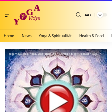
Aa
Größenänderun
Home
News
Yoga & Spiritualität
Health & Food
Yoga Vidya Blog - Yoga, Meditation und Ayurveda
>
Blog
>
Podcast
>
Tägl. Inspiration