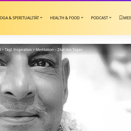
OGA & SPIRITUALITÄT
HEALTH & FOOD
PODCAST
MEI
t
>
Tägl. Inspiration
>
Meditation – Zitat des Tages