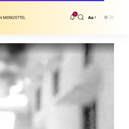
5
Aa
N MERKZETTEL
Größenänderung