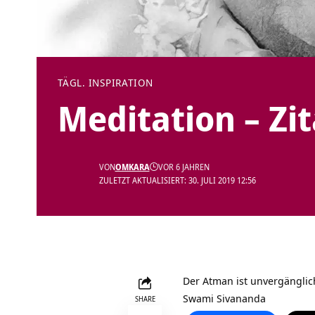
TÄGL. INSPIRATION
Meditation – Zi
VON
OMKARA
VOR 6 JAHREN
ZULETZT AKTUALISIERT: 30. JULI 2019 12:56
Der Atman ist unvergänglic
Swami Sivananda
SHARE