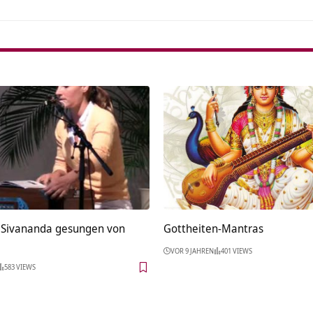
 Sivananda gesungen von
Gottheiten-Mantras
VOR 9 JAHREN
401 VIEWS
583 VIEWS