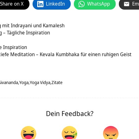
Share on X
LinkedIn
WhatsApp
Em
g mit Indrayani und Kamalesh
 – Tägliche Inspiration
 Inspiration
tiefe Meditation – Kevala Kumbhaka für einen ruhigen Geist
Sivananda
Yoga
Yoga Vidya
Zitate
Dein Feedback?