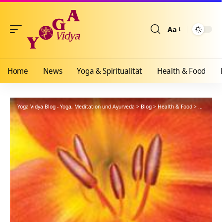
Aa
Größenänderun
Home
News
Yoga & Spiritualität
Health & Food
Yoga Vidya Blog - Yoga, Meditation und Ayurveda
>
Blog
>
Health & Food
>
Yogathera