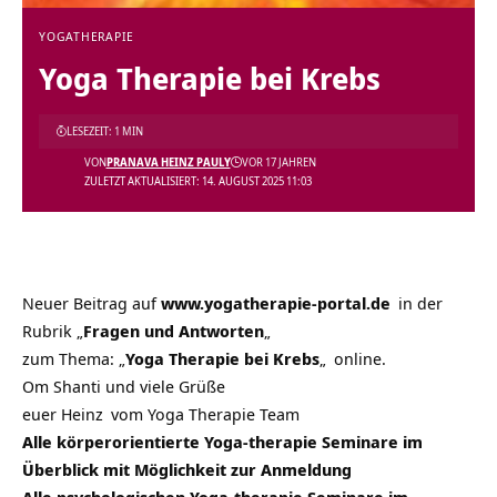
YOGATHERAPIE
Yoga Therapie bei Krebs
LESEZEIT: 1 MIN
VON
PRANAVA HEINZ PAULY
VOR 17 JAHREN
ZULETZT AKTUALISIERT: 14. AUGUST 2025 11:03
Neuer Beitrag auf
www.yogatherapie-portal.de
in der
Rubrik
„
Fragen und Antworten
„
zum Thema:
„
Yoga Therapie bei Krebs
„
online.
Om Shanti und viele Grüße
euer
Heinz
vom Yoga Therapie Team
Alle körperorientierte Yoga-therapie Seminare im
Überblick mit Möglichkeit zur Anmeldung
Alle psychologischen Yoga-therapie Seminare im