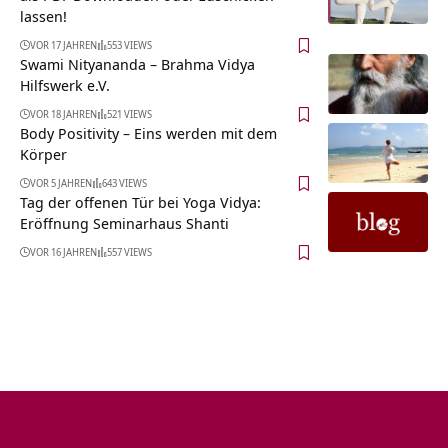
lassen!
VOR 17 JAHREN
553 VIEWS
Swami Nityananda – Brahma Vidya
Hilfswerk e.V.
VOR 18 JAHREN
521 VIEWS
Body Positivity – Eins werden mit dem
Körper
VOR 5 JAHREN
643 VIEWS
Tag der offenen Tür bei Yoga Vidya:
Eröffnung Seminarhaus Shanti
VOR 16 JAHREN
557 VIEWS