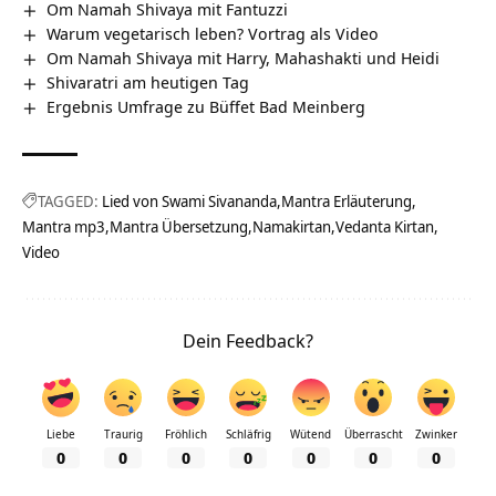
Om Namah Shivaya mit Fantuzzi
Warum vegetarisch leben? Vortrag als Video
Om Namah Shivaya mit Harry, Mahashakti und Heidi
Shivaratri am heutigen Tag
Ergebnis Umfrage zu Büffet Bad Meinberg
TAGGED:
Lied von Swami Sivananda
Mantra Erläuterung
Mantra mp3
Mantra Übersetzung
Namakirtan
Vedanta Kirtan
Video
Dein Feedback?
Liebe
Traurig
Fröhlich
Schläfrig
Wütend
Überrascht
Zwinker
0
0
0
0
0
0
0