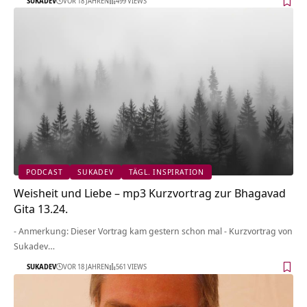
SUKADEV
VOR 18 JAHREN
499 VIEWS
PODCAST
SUKADEV
TÄGL. INSPIRATION
Weisheit und Liebe – mp3 Kurzvortrag zur Bhagavad
Gita 13.24.
- Anmerkung: Dieser Vortrag kam gestern schon mal - Kurzvortrag von
Sukadev…
SUKADEV
VOR 18 JAHREN
561 VIEWS