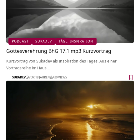
PODCAST
SUKADEV
TÄGL. INSPIRATION
Gottesverehrung BhG 17.1 mp3 Kurzvortrag
Kurzvortrag von Sukadev als Inspiration des Tages. Aus einer
Vortragsreihe im Haus…
SUKADEV
VOR 18 JAHREN
430 VIEWS