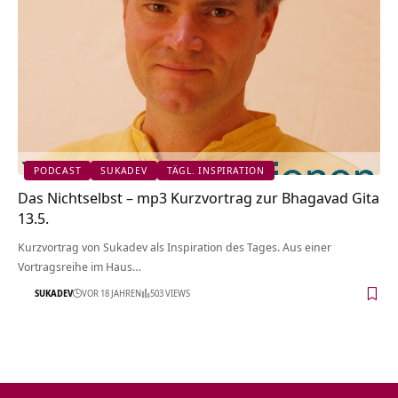
PODCAST
SUKADEV
TÄGL. INSPIRATION
Das Nichtselbst – mp3 Kurzvortrag zur Bhagavad Gita
13.5.
Kurzvortrag von Sukadev als Inspiration des Tages. Aus einer
Vortragsreihe im Haus…
SUKADEV
VOR 18 JAHREN
503 VIEWS