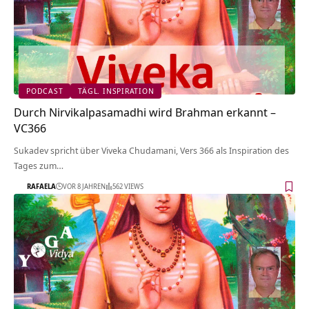
PODCAST
TÄGL. INSPIRATION
Durch Nirvikalpasamadhi wird Brahman erkannt –
VC366
Sukadev spricht über Viveka Chudamani, Vers 366 als Inspiration des
Tages zum…
RAFAELA
VOR 8 JAHREN
562 VIEWS