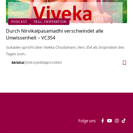
PODCAST
TÄGL. INSPIRATION
Durch Nirvikalpasamadhi verschwindet alle
Unwissenheit – VC354
Sukadev spricht über Viveka Chudamani, Vers 354 als Inspiration des
Tages zum…
RAFAELA
VOR 8 JAHREN
514 VIEWS
Folge uns