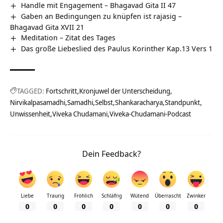
Handle mit Engagement – Bhagavad Gita II 47
Gaben an Bedingungen zu knüpfen ist rajasig –
Bhagavad Gita XVII 21
Meditation – Zitat des Tages
Das große Liebeslied des Paulus Korinther Kap.13 Vers 1
TAGGED:
Fortschritt
Kronjuwel der Unterscheidung
Nirvikalpasamadhi
Samadhi
Selbst
Shankaracharya
Standpunkt
Unwissenheit
Viveka Chudamani
Viveka-Chudamani-Podcast
Dein Feedback?
Liebe
Traurig
Fröhlich
Schläfrig
Wütend
Überrascht
Zwinker
0
0
0
0
0
0
0