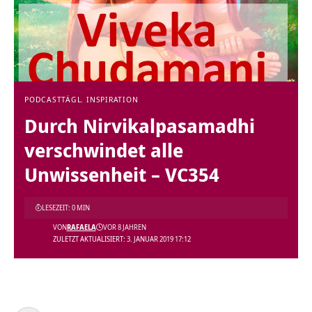
PODCAST
TÄGL. INSPIRATION
Durch Nirvikalpasamadhi
verschwindet alle
Unwissenheit – VC354
LESEZEIT: 0 MIN
VON
RAFAELA
VOR 8 JAHREN
ZULETZT AKTUALISIERT: 3. JANUAR 2019 17:12