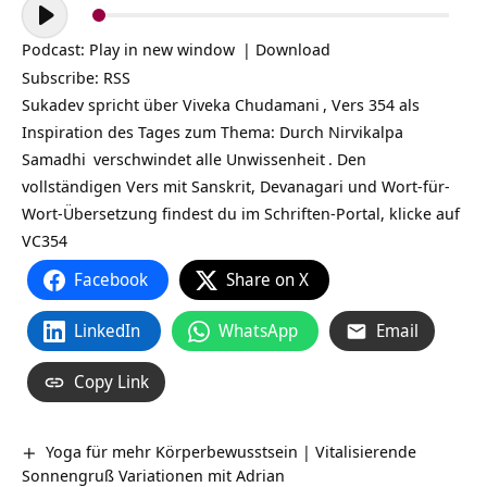
Audio-
Player
Podcast:
Play in new window
|
Download
Subscribe:
RSS
Sukadev spricht über
Viveka Chudamani
, Vers 354 als
Inspiration des Tages zum Thema: Durch Nirvikalpa
Samadhi
verschwindet alle
Unwissenheit
. Den
vollständigen Vers mit Sanskrit, Devanagari und Wort-für-
Wort-Übersetzung findest du im Schriften-Portal, klicke auf
VC354
Facebook
Share on X
LinkedIn
WhatsApp
Email
Copy Link
Yoga für mehr Körperbewusstsein | Vitalisierende
Sonnengruß Variationen mit Adrian