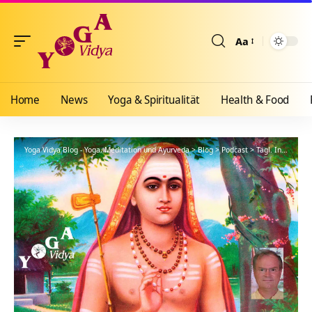
Aa
Größenänderun
Home
News
Yoga & Spiritualität
Health & Food
Yoga Vidya Blog - Yoga, Meditation und Ayurveda
>
Blog
>
Podcast
>
Tägl. Inspiration