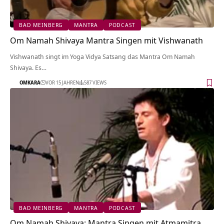
BAD MEINBERG
MANTRA
PODCAST
Om Namah Shivaya Mantra Singen mit Vishwanath
Vishwanath singt im Yoga Vidya Satsang das Mantra Om Namah
Shivaya. Es…
OMKARA
VOR 15 JAHREN
587 VIEWS
BAD MEINBERG
MANTRA
PODCAST
Om Namah Shivaya: Mantra Singen mit Atmamitra