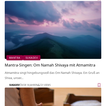
MANTRA
SUKADEV
Mantra-Singen: Om Namah Shivaya mit Atmamitra
Atmamitra singt hingebungsvoll das Om Namah Shivaya. Ein Gruß an
Shiva, unser…
SUKADEV
VOR 18 JAHREN
721 VIEWS