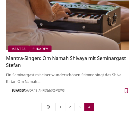
MANTRA
SUKADEV
Mantra-Singen: Om Namah Shivaya mit Seminargast
Stefan
Ein Seminargast mit einer wunderschönen Stimme singt das Shiva
Kirtan Om Namah…
SUKADEV
VOR 18 JAHREN
705 VIEWS
1
2
3
4