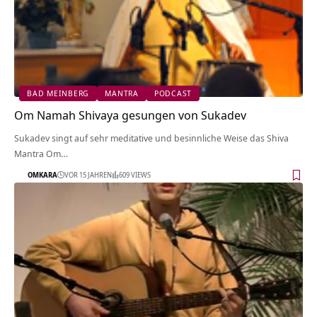
BAD MEINBERG
MANTRA
PODCAST
Om Namah Shivaya gesungen von Sukadev
Sukadev singt auf sehr meditative und besinnliche Weise das Shiva
Mantra Om…
OMKARA
VOR 15 JAHREN
609 VIEWS