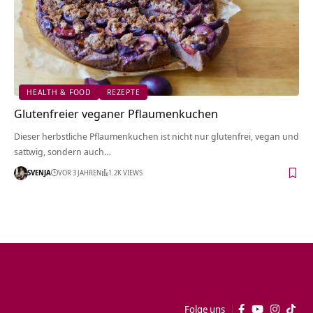
HEALTH & FOOD
REZEPTE
Glutenfreier veganer Pflaumenkuchen
Dieser herbstliche Pflaumenkuchen ist nicht nur glutenfrei, vegan und
sattwig, sondern auch…
SVENJA
VOR 3 JAHREN
1.2K VIEWS
Folge uns