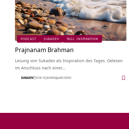
PODCAST
SUKADEV
TÄGL. INSPIRATION
Prajnanam Brahman
Lesung von Sukadev als Inspiration des Tages. Gelesen
im Anschluss nach einer…
SUKADEV
VOR 18 JAHREN
448 VIEWS