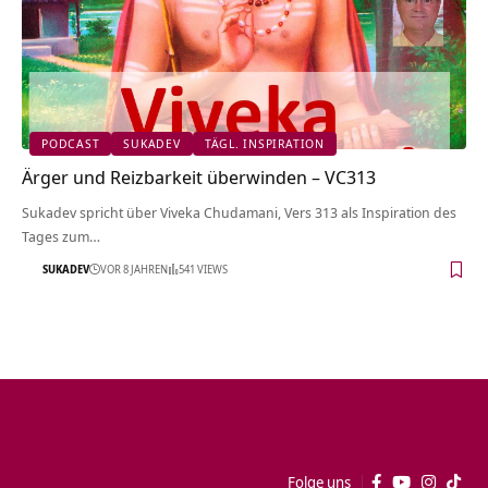
PODCAST
SUKADEV
TÄGL. INSPIRATION
Ärger und Reizbarkeit überwinden – VC313
Sukadev spricht über Viveka Chudamani, Vers 313 als Inspiration des
Tages zum…
SUKADEV
VOR 8 JAHREN
541 VIEWS
Folge uns