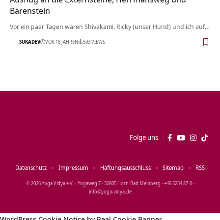
Bärenstein
Vor ein paar Tagen waren Shivakami, Ricky (unser Hund) und ich auf…
SUKADEV
VOR 18 JAHREN
503 VIEWS
Folge uns
Datenschutz
Impressum
Haftungsausschluss
Sitemap
RSS
© 2026 Yoga Vidya e.V. · Yogaweg 7 · 32805 Horn‑Bad Meinberg · +49 5234 87‑0 ·
info@yoga‑vidya.de
WordPress Cookie Notice by Real Cookie Banner