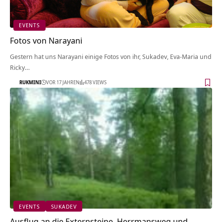
EVENTS
Fotos von Narayani
Gestern hat uns Narayani einige Fotos von ihr, Sukadev, Eva-Maria und
Ricky…
RUKMINI
VOR 17 JAHREN
478 VIEWS
EVENTS
SUKADEV
Ausflug an die Externsteine, Herrmansweg und