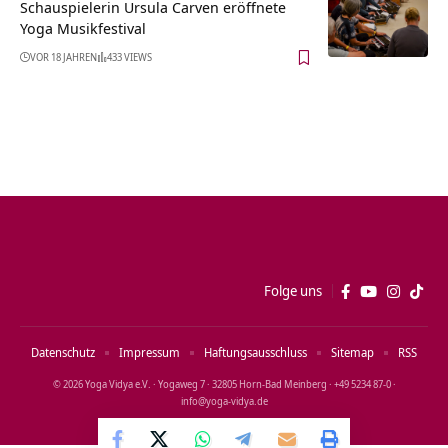
Schauspielerin Ursula Carven eröffnete
Yoga Musikfestival
VOR 18 JAHREN
433 VIEWS
Folge uns
Datenschutz
Impressum
Haftungsausschluss
Sitemap
RSS
© 2026 Yoga Vidya e.V. · Yogaweg 7 · 32805 Horn‑Bad Meinberg · +49 5234 87‑0 ·
info@yoga‑vidya.de