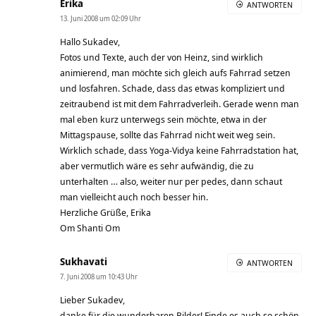
Erika
ANTWORTEN
13. Juni 2008 um 02:09 Uhr
Hallo Sukadev,
Fotos und Texte, auch der von Heinz, sind wirklich
animierend, man möchte sich gleich aufs Fahrrad setzen
und losfahren. Schade, dass das etwas kompliziert und
zeitraubend ist mit dem Fahrradverleih. Gerade wenn man
mal eben kurz unterwegs sein möchte, etwa in der
Mittagspause, sollte das Fahrrad nicht weit weg sein.
Wirklich schade, dass Yoga-Vidya keine Fahrradstation hat,
aber vermutlich wäre es sehr aufwändig, die zu
unterhalten … also, weiter nur per pedes, dann schaut
man vielleicht auch noch besser hin.
Herzliche Grüße, Erika
Om Shanti Om
Sukhavati
ANTWORTEN
7. Juni 2008 um 10:43 Uhr
Lieber Sukadev,
danke für die wunderbaren Bilder! Finde es auch so schön,