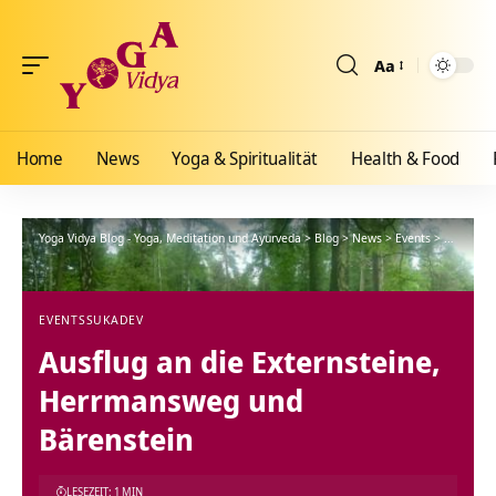
Aa
Größenänderun
Home
News
Yoga & Spiritualität
Health & Food
Yoga Vidya Blog - Yoga, Meditation und Ayurveda
>
Blog
>
News
>
Events
>
Ausflug a
EVENTS
SUKADEV
Ausflug an die Externsteine,
Herrmansweg und
Bärenstein
LESEZEIT: 1 MIN