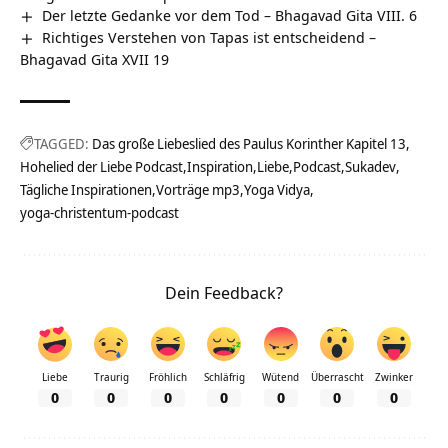
Der letzte Gedanke vor dem Tod – Bhagavad Gita VIII. 6
Richtiges Verstehen von Tapas ist entscheidend –
Bhagavad Gita XVII 19
TAGGED:
Das große Liebeslied des Paulus Korinther Kapitel 13
Hohelied der Liebe Podcast
Inspiration
Liebe
Podcast
Sukadev
Tägliche Inspirationen
Vorträge mp3
Yoga Vidya
yoga-christentum-podcast
Dein Feedback?
Liebe
Traurig
Fröhlich
Schläfrig
Wütend
Überrascht
Zwinker
0
0
0
0
0
0
0