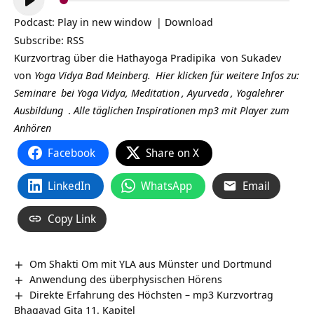
Player
Podcast:
Play in new window
|
Download
Subscribe:
RSS
Kurzvortrag über die
Hathayoga Pradipika
von
Sukadev
von
Yoga Vidya Bad Meinberg.
Hier klicken für weitere Infos zu:
Seminare
bei Yoga Vidya,
Meditation
,
Ayurveda
,
Yogalehrer
Ausbildung
.
Alle täglichen Inspirationen mp3 mit Player zum
Anhören
Facebook
Share on X
LinkedIn
WhatsApp
Email
Copy Link
Om Shakti Om mit YLA aus Münster und Dortmund
Anwendung des überphysischen Hörens
Direkte Erfahrung des Höchsten – mp3 Kurzvortrag
Bhagavad Gita 11. Kapitel