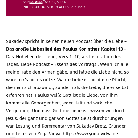
VON
RAFAELA
VOR 12 JAHREN
ZULETZT AKTUALISIERT: 9. AUGUST 2025 09:37
Sukadev spricht in seinen neuen Podcast über die Liebe –
Das große Liebeslied des Paulus Korinther Kapitel 13
–
Das
Hohelied der Liebe
, Vers 1- 10, als Inspiration des
Tages. Liebe Podcast – Essenz des Vortrags:. Wenn ich alle
meine Habe den Armen gäbe, und hätte die Liebe nicht, so
wäre mir’s nichts nütze. Wahre Liebe ist nicht eine Pflicht,
die man sich abzwingt, sondern als die Liebe, die er selbst
erfahren hat. Paulus weiß: Gott ist die Liebe. Von ihm
kommt alle Geborgenheit, jeder Halt und wirkliche
Vergebung. Und dass Gott die Liebe ist, wissen wir durch
Jesus, der ganz und gar von Gottes Geist durchdrungen
war. Lesung und Kommentar von Sukadev Bretz, Gründer
und Leiter von Yoga Vidya. https://www.yoga-vidya.de