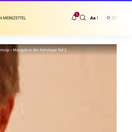
5
Aa
N MERKZETTEL
Größenänderung
nzip – Mangala in der Astrologie Teil 3