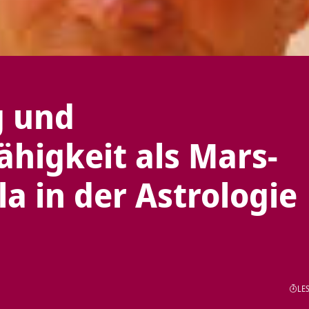
g und
higkeit als Mars-
a in der Astrologie
LES