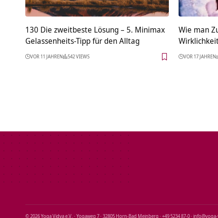
130 Die zweitbeste Lösung – 5. Minimax
Wie man Zu
Gelassenheits-Tipp für den Alltag
Wirklichke
VOR 11 JAHREN
542 VIEWS
VOR 17 JAHREN
© 2026 Yoga Vidya e.V. · Yogaweg 7 · 32805 Horn‑Bad Meinberg · +49 5234 87‑0 · info@yoga