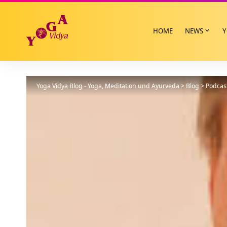
HOME
NEWS
Y
Yoga Vidya Blog - Yoga, Meditation und Ayurveda
>
Blog
>
Podcas