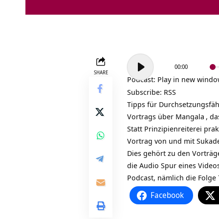
Audio-
00:00
Player
SHARE
Podcast:
Play in new wind
Subscribe:
RSS
Tipps für Durchsetzungsfähi
Vortrags über
Mangala
, d
Statt Prinzipienreiterei pr
Vortrag von und mit Sukad
Dies gehört zu den Vorträge
die Audio Spur eines Video
Podcast, nämlich die Folge 
Facebook