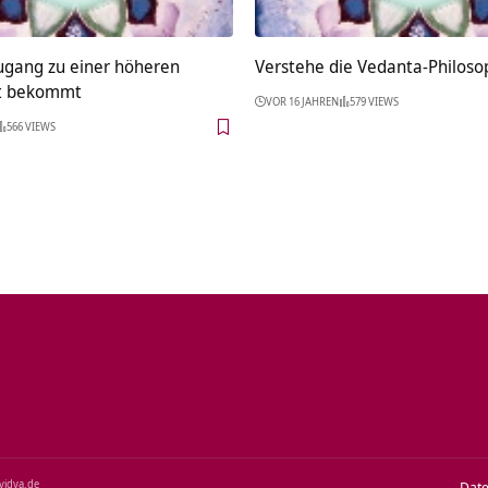
gang zu einer höheren
Verstehe die Vedanta-Philosop
it bekommt
VOR 16 JAHREN
579 VIEWS
566 VIEWS
‑vidya.de
Dat