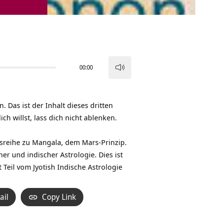
00:00
Pfeiltasten
Hoch/Runter
benutzen,
 Das ist der Inhalt dieses dritten
um
ich willst, lass dich nicht ablenken.
die
Lautstärke
ragsreihe zu Mangala, dem Mars-Prinzip.
zu
er und indischer Astrologie. Dies ist
regeln.
t Teil vom Jyotish Indische Astrologie
ail
Copy Link