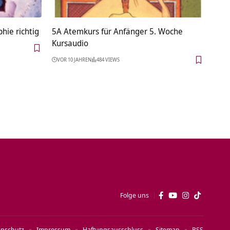
hie richtig
5A Atemkurs für Anfänger 5. Woche
Kursaudio
VOR 10 JAHREN
484 VIEWS
Folge uns
enschutz
Impressum
Haftungsausschluss
Sitemap
RSS