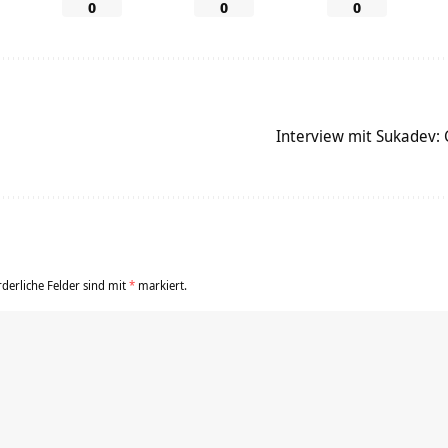
0
0
0
Interview mit Sukadev: 
rderliche Felder sind mit
*
markiert.