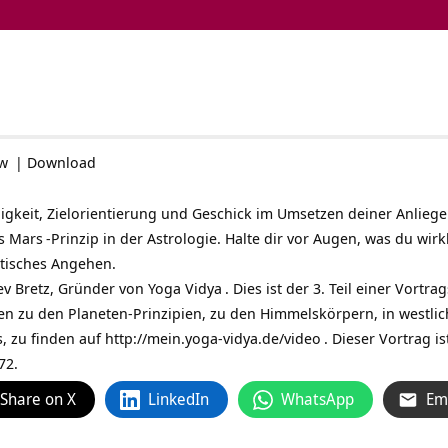
ow
|
Download
gkeit, Zielorientierung und Geschick im Umsetzen deiner Anliegen.
as
Mars
-Prinzip in der Astrologie. Halte dir vor Augen, was du wirkl
aktisches Angehen.
ev Bretz, Gründer von
Yoga Vidya
. Dies ist der 3. Teil einer Vort
n zu den Planeten-Prinzipien, zu den Himmelskörpern, in westlich
s, zu finden auf
http://mein.yoga-vidya.de/video
. Dieser Vortrag is
72.
Share on X
LinkedIn
WhatsApp
Em