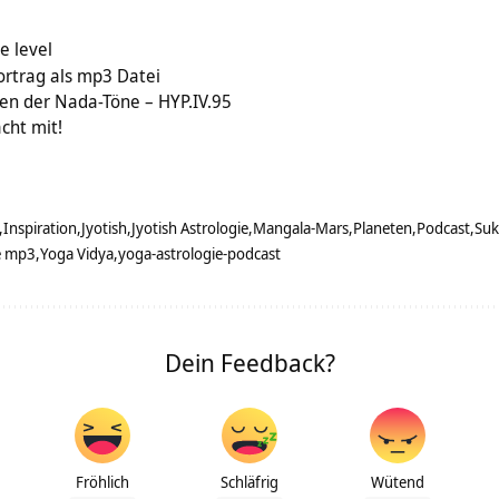
e level
ortrag als mp3 Datei
ören der Nada-Töne – HYP.IV.95
cht mit!
Inspiration
Jyotish
Jyotish Astrologie
Mangala-Mars
Planeten
Podcast
Suk
e mp3
Yoga Vidya
yoga-astrologie-podcast
Dein Feedback?
Fröhlich
Schläfrig
Wütend