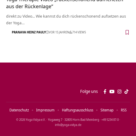
aus der Rückenlage“
direkt zu Video... Wie kannst du dich rückenschonend aufsetzen aus
der Yoga…
PRANAVA HEINZ PAULY
VOR 15 JAHREN
714 VIEWS
Folge uns
Datenschutz
Impressum
Haftungsausschluss
Sitemap
RSS
© 2026 Yoga Vidya e.V. · Yogaweg 7 · 32805 Horn‑Bad Meinberg · +49 5234 87‑0 ·
info@yoga‑vidya.de