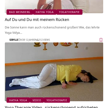
BAD MEINBERG
HATHA YOGA
YOGATHERAPIE
Auf Du und Du mit meinem Rücken
Die Sonne kann man auch rückenschonend grüßen! Wie, das lehrte
Yoga Vidya…
SIBYLLE
VOR 12 JAHREN
512 VIEWS
HATHA YOGA
VIDEO
YOGATHERAPIE
Yoga Therapie Video „rückenschonend aufricheten