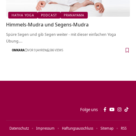
HATHA YOGA
PODCAST
PRANAYAMA
Himmels-Mudra und Segens-Mudra
Spüre Segen und gib Segen weiter - mit dieser einfachen Yoga
Übung.…
OMKARA
VOR 9 JAHREN
586 VIEWS
Folge uns
Datenschutz
Impressum
Haftungsausschluss
Sitemap
RSS