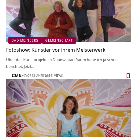
BAD MEINBERG
GEMEINSCHAFT
Fotoshow: Künstler vor ihrem Meisterwerk
Über das Kunstprpjekt im Dhanvantari Raum habe ich ja schon
berichtet. Jetzt…
LISA N.
VOR 13 JAHREN
591 VIEWS