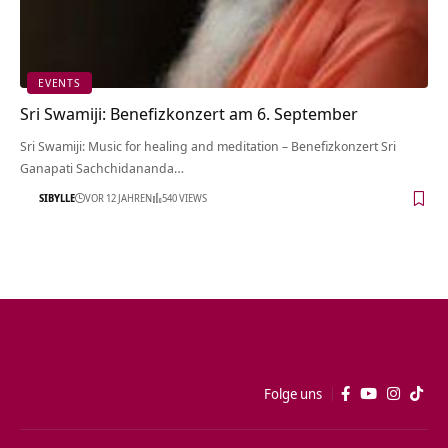
EVENTS
Sri Swamiji: Benefizkonzert am 6. September
Sri Swamiji: Music for healing and meditation – Benefizkonzert Sri
Ganapati Sachchidananda…
SIBYLLE
VOR 12 JAHREN
540 VIEWS
Folge uns