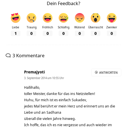
Dein Feedback?
Liebe
Traurig
Fröhlich
Schläfrig
Wütend
Überrascht
Zwinker
1
0
0
0
0
0
0
3 Kommentare
Premajyoti
ANTWORTEN
3. September 2014 um 10:55 Uhr
Hallihallo,
toller Meister, danke für das ins Netzstellen!
Huhu, für mich ist es einfach Sukadev,
jedes Mal berührt er mein Herz und erinnert uns an die
Liebe und an Sadhana
überall die vielen Jahre hinweg.
Ich hoffe, das ich es nie vergesse und auch wieder im