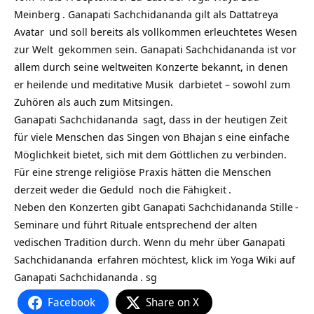
Meinberg
. Ganapati Sachchidananda gilt als
Dattatreya
Avatar
und soll bereits als vollkommen erleuchtetes
Wesen
zur
Welt
gekommen sein. Ganapati Sachchidananda ist vor
allem durch seine weltweiten Konzerte bekannt, in denen
er heilende und meditative
Musik
darbietet – sowohl zum
Zuhören als auch zum Mitsingen.
Ganapati Sachchidananda
sagt, dass in der heutigen
Zeit
für viele Menschen das Singen von
Bhajan
s eine einfache
Möglichkeit bietet, sich mit dem Göttlichen zu verbinden.
Für eine strenge religiöse Praxis hätten die Menschen
derzeit weder die
Geduld
noch die
Fähigkeit
.
Neben den Konzerten gibt Ganapati Sachchidananda
Stille
-
Seminare und führt Rituale entsprechend der alten
vedischen Tradition durch. Wenn du mehr über
Ganapati
Sachchidananda
erfahren möchtest, klick im Yoga Wiki auf
Ganapati Sachchidananda
. sg
Facebook
Share on X