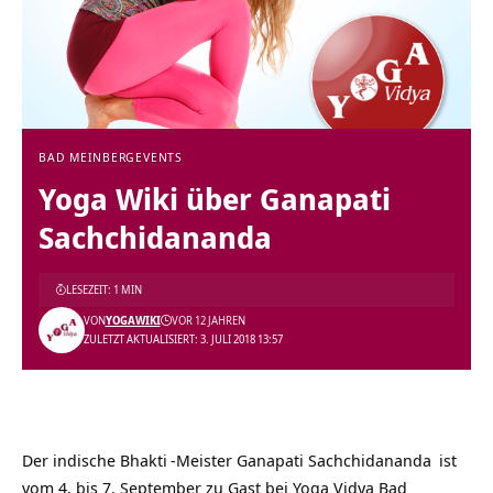
BAD MEINBERG
EVENTS
Yoga Wiki über Ganapati
Sachchidananda
LESEZEIT: 1 MIN
VON
YOGAWIKI
VOR 12 JAHREN
ZULETZT AKTUALISIERT: 3. JULI 2018 13:57
Der indische
Bhakti
-Meister
Ganapati Sachchidananda
ist
vom 4. bis 7. September zu Gast bei
Yoga Vidya Bad