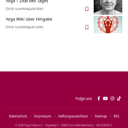
Yoga – Zitat des Tages
VOR 16 JAHREN
408 VIEWS
Yoga Wiki über Hingabe
VOR 10 JAHREN
585 VIEWS
Folge uns
Datenschutz
Impressum
Haftungsausschluss
Sitemap
RSS
© 2026 Yoga Vidya e.V. · Yogaweg 7 · 32805 Horn‑Bad Meinberg · +49 5234 87‑0 ·