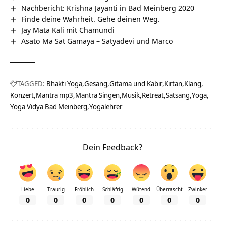
Nachbericht: Krishna Jayanti in Bad Meinberg 2020
Finde deine Wahrheit. Gehe deinen Weg.
Jay Mata Kali mit Chamundi
Asato Ma Sat Gamaya – Satyadevi und Marco
TAGGED:
Bhakti Yoga
Gesang
Gitama und Kabir
Kirtan
Klang
Konzert
Mantra mp3
Mantra Singen
Musik
Retreat
Satsang
Yoga
Yoga Vidya Bad Meinberg
Yogalehrer
Dein Feedback?
Liebe
Traurig
Fröhlich
Schläfrig
Wütend
Überrascht
Zwinker
0
0
0
0
0
0
0